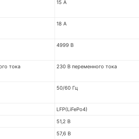
15 А
18 А
4999 В
ого тока
230 В переменного тока
50/60 Гц
LFP(LiFePo4)
51,2 В
57,6 В