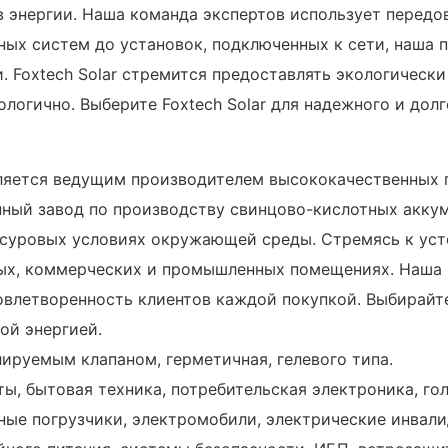
в энергии. Наша команда экспертов использует передо
ых систем до установок, подключенных к сети, наша 
. Foxtech Solar стремится предоставлять экологическ
логично. Выберите Foxtech Solar для надежного и долг
 является ведущим производителем высококачественных 
нный завод по производству свинцово-кислотных акку
в суровых условиях окружающей среды. Стремясь к ус
ых, коммерческих и промышленных помещениях. Наша 
овлетворенность клиентов каждой покупкой. Выбирайте
ой энергией.
лируемым клапаном, герметичная, гелевого типа.
ы, бытовая техника, потребительская электроника, го
ные погрузчики, электромобили, электрические инвали