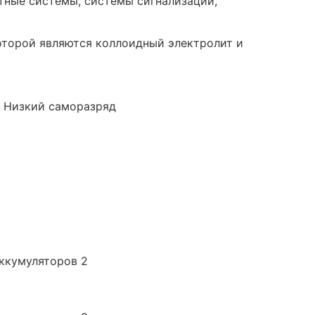
тные системы, системы сигнализации,
которой являются коллоидный электролит и
; Низкий саморазряд