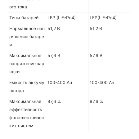
ого тока
Типы батарей
LFP (LiFePo4)
LFP(LiFePo4)
Нормальное нап
51,2 В
51,2 В
ряжение батаре
и
Максимальное
57,6 В
57,6 В
напряжение зар
ядки
Емкость аккуму
100-400 Ач
100-400 Ач
лятора
Максимальная
97,6 %
97,6 %
эффективность
фотоэлектричес
ких систем