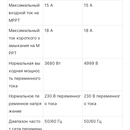
Максимальный
15 А
15 А
входной ток на
MPPT
Максимальный
18 А
18 А
ток короткого з
амыкания на M
PPT
Нормальная вы
3680 Вт
4999 В
ходная мощнос
ть переменного
тока
Нормальное пе
230 В переменног
230 В переменног
ременное напря
о тока
о тока
жение
Диапазон часто
50/60 Гц
50/60 Гц
т сети переменн