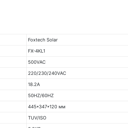
Foxtech Solar
FX-4KL1
500VAC
220/230/240VAC
18.2A
50HZ/60HZ
445*347*120 мм
TUV/ISO