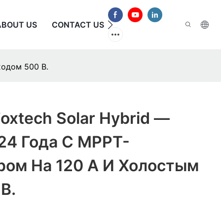
ABOUT US
CONTACT US
ЧАСТО ЗАДАВАЕМЫЕ В
ходом 500 В.
oxtech Solar Hybrid —
24 Года С MPPT-
ром На 120 А И Холостым
В.