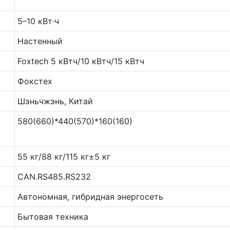
5–10 кВт·ч
Настенный
Foxtech 5 кВтч/10 кВтч/15 кВтч
Фокстех
Шэньчжэнь, Китай
580(660)*440(570)*160(160)
55 кг/88 кг/115 кг±5 кг
CAN.RS485.RS232
Автономная, гибридная энергосеть
Бытовая техника