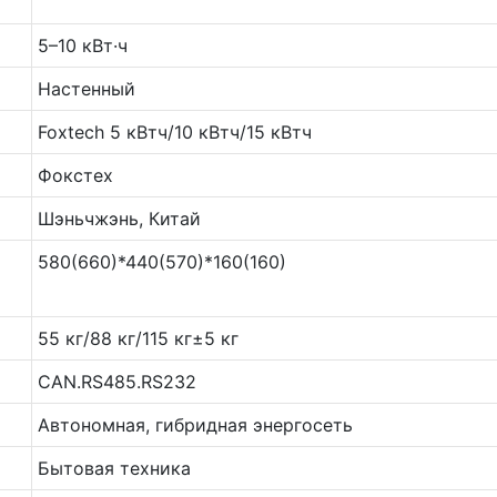
5–10 кВт·ч
Настенный
Foxtech 5 кВтч/10 кВтч/15 кВтч
Фокстех
Шэньчжэнь, Китай
580(660)*440(570)*160(160)
55 кг/88 кг/115 кг±5 кг
CAN.RS485.RS232
Автономная, гибридная энергосеть
Бытовая техника