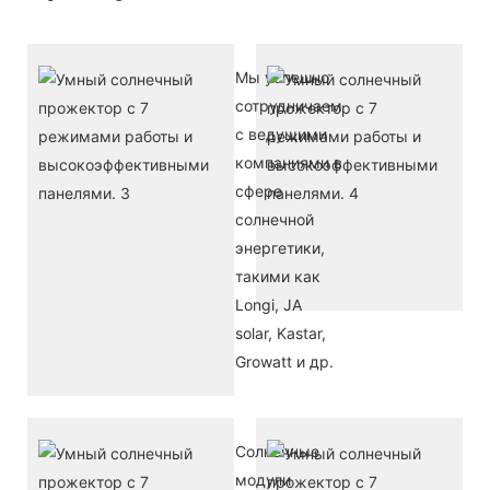
Мы успешно
На
сотрудничаем
обл
с ведущими
бо
компаниями в
в о
сфере
сол
солнечной
эне
энергетики,
на
такими как
бол
Longi, JA
solar, Kastar,
Growatt и др.
Солнечные
Fox
модули
Sol