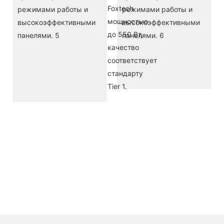
Foxtech
ве
мощностью
по
до 550 Вт,
реш
качество
обл
соответствует
сол
стандарту
эне
Tier 1.