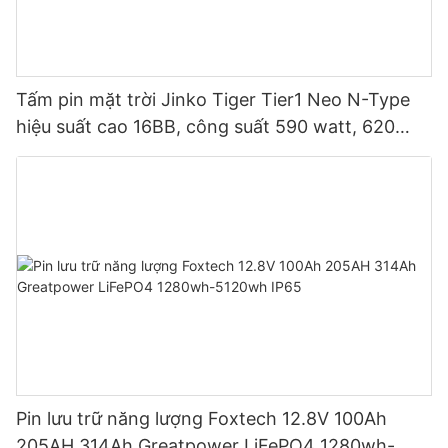
Tấm pin mặt trời Jinko Tiger Tier1 Neo N-Type
hiệu suất cao 16BB, công suất 590 watt, 620
watt, 630 watt, 650 watt, dạng module hai mặt.
Pin lưu trữ năng lượng Foxtech 12.8V 100Ah
205AH 314Ah Greatpower LiFePO4 1280wh-