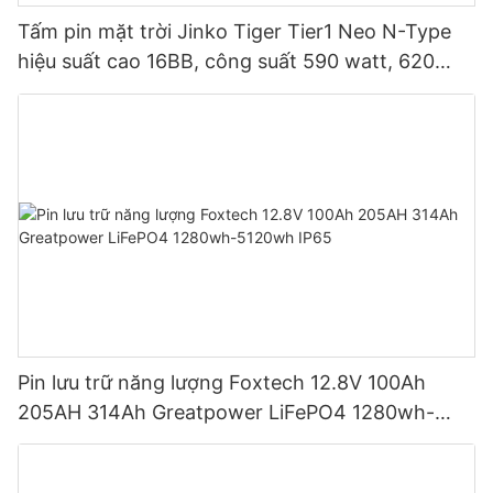
Tấm pin mặt trời Jinko Tiger Tier1 Neo N-Type
hiệu suất cao 16BB, công suất 590 watt, 620
watt, 630 watt, 650 watt, dạng module hai mặt.
Pin lưu trữ năng lượng Foxtech 12.8V 100Ah
205AH 314Ah Greatpower LiFePO4 1280wh-
5120wh IP65