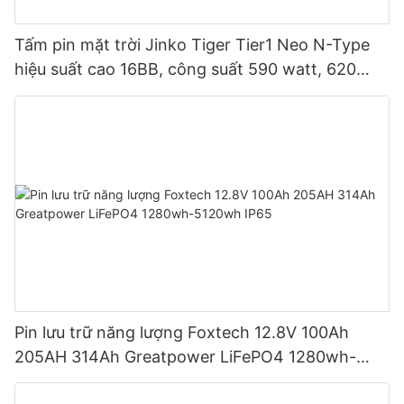
Tấm pin mặt trời Jinko Tiger Tier1 Neo N-Type
hiệu suất cao 16BB, công suất 590 watt, 620
watt, 630 watt, 650 watt, dạng module hai mặt.
Pin lưu trữ năng lượng Foxtech 12.8V 100Ah
205AH 314Ah Greatpower LiFePO4 1280wh-
5120wh IP65