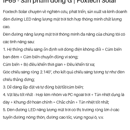
IP65 - Sản phẩm dòng G | Foxtech Solar
Foxtech Solar chuyên về nghiên cứu, phát triển, sản xuất và kinh doanh
đèn đường LED năng lượng mặt trời tích hợp thông minh chất lượng
cao.
Đèn đường năng lượng mặt trời thông minh đa năng của chúng tôi có
các tính năng sau:
1. Hệ thống chiếu sáng ổn định với dòng điện không đổi + Cảm biến
ban đêm + Cảm biến chuyển động vi sóng;
Cảm biến + Bộ điều khiển thời gian + Điều khiển từ xa;
Góc chiếu sáng rộng 2.140°, cho kết quả chiếu sáng tương tự như đèn
chiếu thẳng đứng;
3. Dễ dàng lắp đặt và tự động bật/tắt/cảm biến;
4. Vật liệu tốt nhất - Hợp kim nhôm và PC ngoài trời + Tản nhiệt dạng lá
dày + Khung đỡ hoàn chỉnh = Chắc chắn + Tản nhiệt tốt nhất;
5. Đèn đường LED năng lượng mặt trời có thị trường rộng lớn ở các
tuyến đường nông thôn, đường cao tốc, vùng ngoại ô, v.v.