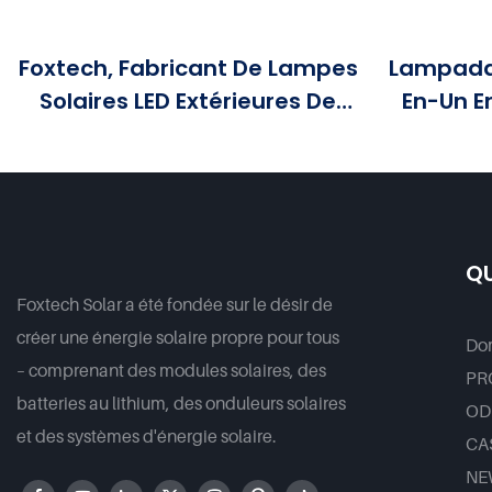
Foxtech, Fabricant De Lampes
Lampadai
Solaires LED Extérieures De
En-Un E
Haute Qualité (30 W, 50 W, 60
Prix Av
W, 80 W Et 100 W) Pour Les
Projets Gouvernementaux
QU
Foxtech Solar a été fondée sur le désir de
créer une énergie solaire propre pour tous
Dom
– comprenant des modules solaires, des
PR
batteries au lithium, des onduleurs solaires
OD
et des systèmes d'énergie solaire.
CA
NE