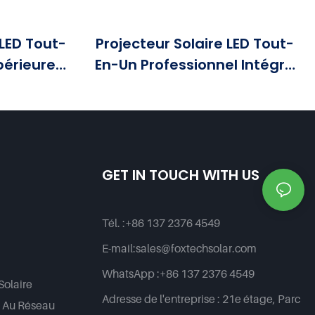
LED Tout-
Projecteur Solaire LED Tout-
périeure -
En-Un Professionnel Intégré
ne)
Avec Télécommande, Très
Demandé Par Les Fabricants
GET IN TOUCH WITH US
Tél. :
+86 137 2376 4549
E-mail:
sales@foxtechsolar.com
WhatsApp :
+86 137 2376 4549
Solaire
Adresse de l'entreprise :
21e étage, Parc
é Au Réseau