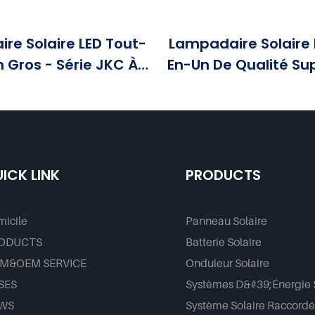
re Solaire LED Tout-
Lampadaire Solaire 
n Gros - Série JKC À
En-Un De Qualité Su
antageux - Foxtech
Série PAD (usi
Solar
ICK LINK
PRODUCTS
icile
Panneau Solaire
ODUCTS
Batterie Solaire
M&OEM SERVICE
Onduleur Solaire
SES
Systèmes D&#39;énergie 
WS
Système Solaire Raccord