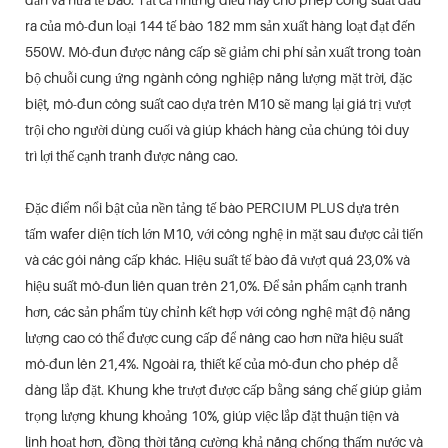
ra của mô-đun loại 144 tế bào 182 mm sản xuất hàng loạt đạt đến
550W. Mô-đun được nâng cấp sẽ giảm chi phí sản xuất trong toàn
bộ chuỗi cung ứng ngành công nghiệp năng lượng mặt trời, đặc
biệt, mô-đun công suất cao dựa trên M10 sẽ mang lại giá trị vượt
trội cho người dùng cuối và giúp khách hàng của chúng tôi duy
trì lợi thế cạnh tranh được nâng cao.
Đặc điểm nổi bật của nền tảng tế bào PERCIUM PLUS dựa trên
tấm wafer diện tích lớn M10, với công nghệ in mặt sau được cải tiến
và các gói nâng cấp khác. Hiệu suất tế bào đã vượt quá 23,0% và
hiệu suất mô-đun liên quan trên 21,0%. Để sản phẩm cạnh tranh
hơn, các sản phẩm tùy chỉnh kết hợp với công nghệ mật độ năng
lượng cao có thể được cung cấp để nâng cao hơn nữa hiệu suất
mô-đun lên 21,4%. Ngoài ra, thiết kế của mô-đun cho phép dễ
dàng lắp đặt. Khung khe trượt được cấp bằng sáng chế giúp giảm
trọng lượng khung khoảng 10%, giúp việc lắp đặt thuận tiện và
linh hoạt hơn, đồng thời tăng cường khả năng chống thấm nước và