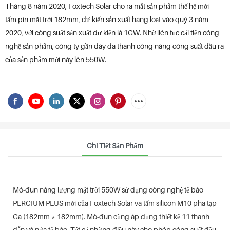
Tháng 8 năm 2020, Foxtech Solar cho ra mắt sản phẩm thế hệ mới -
tấm pin mặt trời 182mm, dự kiến ​​sản xuất hàng loạt vào quý 3 năm
2020, với công suất sản xuất dự kiến ​​là 1GW. Nhờ liên tục cải tiến công
nghệ sản phẩm, công ty gần đây đã thành công nâng công suất đầu ra
của sản phẩm mới này lên 550W.
Chi Tiết Sản Phẩm
Mô-đun năng lượng mặt trời 550W sử dụng công nghệ tế bào
PERCIUM PLUS mới của Foxtech Solar và tấm silicon M10 pha tạp
Ga (182mm * 182mm). Mô-đun cũng áp dụng thiết kế 11 thanh
dẫn và nửa tế bào. Tất cả những điều này cho phép công suất đầu