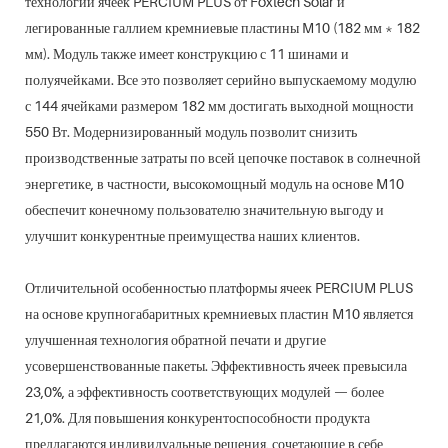
технологии ячеек PERCIUM PLUS от Foxtech Solar и
легированные галлием кремниевые пластины M10 (182 мм * 182
мм). Модуль также имеет конструкцию с 11 шинами и
полуячейками. Все это позволяет серийно выпускаемому модулю
с 144 ячейками размером 182 мм достигать выходной мощности
550 Вт. Модернизированный модуль позволит снизить
производственные затраты по всей цепочке поставок в солнечной
энергетике, в частности, высокомощный модуль на основе M10
обеспечит конечному пользователю значительную выгоду и
улучшит конкурентные преимущества наших клиентов.
Отличительной особенностью платформы ячеек PERCIUM PLUS
на основе крупногабаритных кремниевых пластин M10 является
улучшенная технология обратной печати и другие
усовершенствованные пакеты. Эффективность ячеек превысила
23,0%, а эффективность соответствующих модулей — более
21,0%. Для повышения конкурентоспособности продукта
предлагаются индивидуальные решения, сочетающие в себе