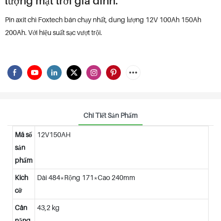
lượng mặt trời gia đình.
Pin axit chì Foxtech bán chạy nhất, dung lượng 12V 100Ah 150Ah
200Ah. Với hiệu suất sạc vượt trội.
Chi Tiết Sản Phẩm
Mã số
12V150AH
sản
phẩm
Kích
Dài 484*Rộng 171*Cao 240mm
cỡ
Cân
43,2 kg
nặng