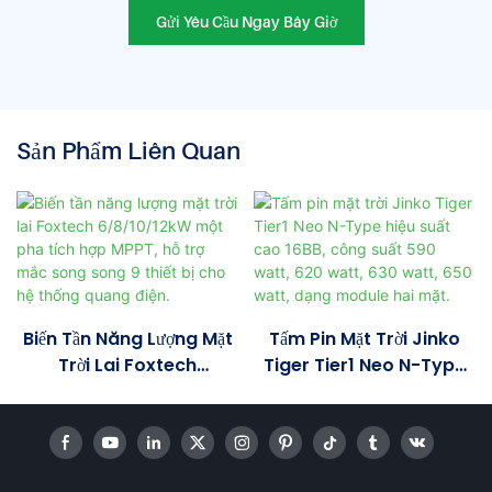
Gửi Yêu Cầu Ngay Bây Giờ
Sản Phẩm Liên Quan
Biến Tần Năng Lượng Mặt
Tấm Pin Mặt Trời Jinko
Trời Lai Foxtech
Tiger Tier1 Neo N-Type
6/8/10/12kW Một Pha
Hiệu Suất Cao 16BB, Công
Tích Hợp MPPT, Hỗ Trợ
Suất 590 Watt, 620 Watt,
Mắc Song Song 9 Thiết Bị
630 Watt, 650 Watt,
Cho Hệ Thống Quang
Dạng Module Hai Mặt.