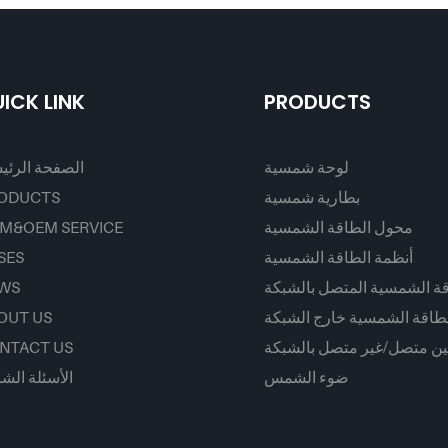
فوسفات الحديد 1280 واط/ساعة -
 واط/ساعة، مقاومة للماء
و650 وات.
والغبار بمعيار IP65، بطارية تخزين
طاقة
ICK LINK
PRODUCTS
لوحة شمسية
الصفحة الرئي
بطارية شمسية
ODUCTS
محول الطاقة الشمسية
M&OEM SERVICE
أنظمة الطاقة الشمسية
SES
قة الشمسية المتصل بالشبكة
WS
لطاقة الشمسية خارج الشبكة
OUT US
ين متصل/غير متصل بالشبكة
NTACT US
ضوء الشمس
الأسئلة الشا