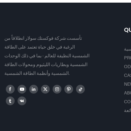
590 وات، 620 وات، 630 وات،
تتبع نقطة الطاقة القصوى (MPPT)،
يدعم توصيل 9 وحدات بالتوازي
لأنظمة الطاقة الشمسية الكهروضوئية.
QU
تأسست شركة فوكستك سولار انطلاقاً من
الرغبة في خلق حياة تعتمد على الطاقة
سية
الشمسية النظيفة للعالم - بما في ذلك الوحدات
PR
الشمسية وبطاريات الليثيوم ومحولات الطاقة
OD
الشمسية وأنظمة الطاقة الشمسية.
CA
NE
AB
CO
ئعة