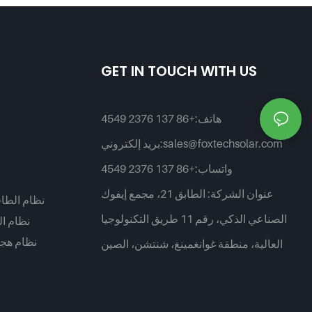
5120 واط/ساعة، مقاومة للماء
والغبار بمعيار IP65، مناسبة لأنظمة
5120
الطاقة الشمسية المنزلية
GET IN TOUCH WITH US
هاتف:
+86 137 2376 4549
sales@foxtechsolar.com
بريد إلكتروني:
واتساب:
+86 137 2376 4549
عنوان الشركة:
الطابق 21، مجمع إيفوك
نظام الطا
الصناعي الذكي، رقم 11 طريق التكنولوجيا
نظام ا
نظام هج
العالية، منطقة غوانغمينغ، شنتشن، الصين