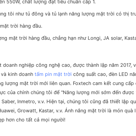
ến 550W, chất lượng đạt tiêu chuẩn cấp 1.
g tôi như tủ đông và tủ lạnh năng lượng mặt trời có thị t
mặt trời hàng đầu.
ng mặt trời hàng đầu, chẳng hạn như Longi, JA solar, Kastar
doanh nghiệp công nghệ cao, được thành lập năm 2017, v
t và kinh doanh
tấm pin mặt trời
công suất cao, đèn LED năn
ng lượng mặt trời mới liên quan. Foxtech cam kết cung cấ
ực của chính chúng tôi để "Năng lượng mới sớm đến được 
aber, Inmetro, v.v. Hiện tại, chúng tôi cũng đã thiết lập q
uawei, Growatt, Kastar, v.v. Ánh nắng mặt trời là món quà 
p hơn cho tất cả mọi người!