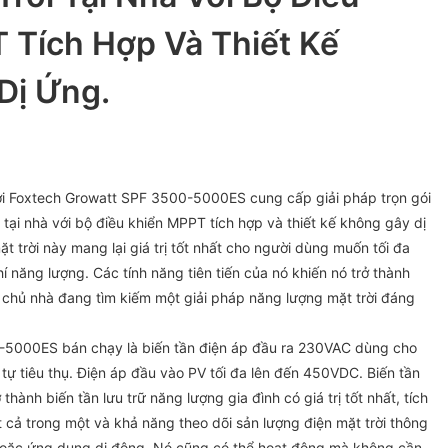
 Tích Hợp Và Thiết Kế
Dị Ứng.
rời Foxtech Growatt SPF 3500-5000ES cung cấp giải pháp trọn gói
 tại nhà với bộ điều khiển MPPT tích hợp và thiết kế không gây dị
t trời này mang lại giá trị tốt nhất cho người dùng muốn tối đa
í năng lượng. Các tính năng tiên tiến của nó khiến nó trở thành
chủ nhà đang tìm kiếm một giải pháp năng lượng mặt trời đáng
-5000ES bán chạy là biến tần điện áp đầu ra 230VAC dùng cho
tự tiêu thụ. Điện áp đầu vào PV tối đa lên đến 450VDC. Biến tần
hành biến tần lưu trữ năng lượng gia đình có giá trị tốt nhất, tích
 cả trong một và khả năng theo dõi sản lượng điện mặt trời thông
hoặc ứng dụng di động. Nó cũng có thể hoạt động mà không cần