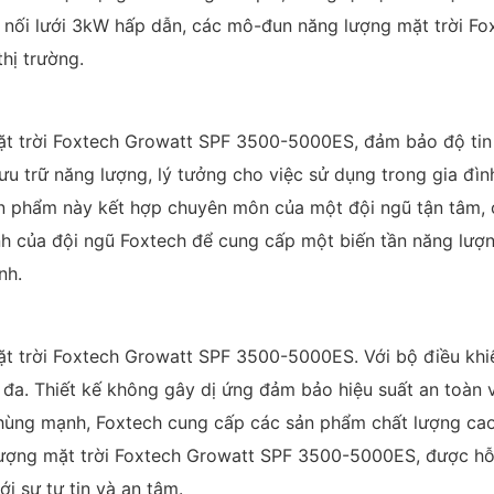
i nối lưới 3kW hấp dẫn, các mô-đun năng lượng mặt trời Fo
hị trường.
ặt trời Foxtech Growatt SPF 3500-5000ES, đảm bảo độ tin 
 lưu trữ năng lượng, lý tưởng cho việc sử dụng trong gia đ
ản phẩm này kết hợp chuyên môn của một đội ngũ tận tâm,
 của đội ngũ Foxtech để cung cấp một biến tần năng lượng
nh.
ặt trời Foxtech Growatt SPF 3500-5000ES. Với bộ điều khi
i đa. Thiết kế không gây dị ứng đảm bảo hiệu suất an toàn v
n hùng mạnh, Foxtech cung cấp các sản phẩm chất lượng cao
 lượng mặt trời Foxtech Growatt SPF 3500-5000ES, được hỗ
i sự tự tin và an tâm.