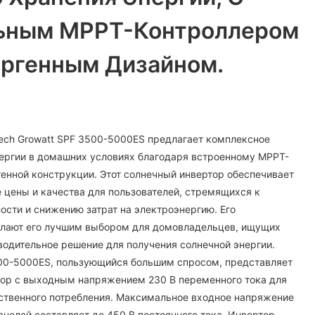
ьным MPPT-Контроллером
ергенным Дизайном.
ech Growatt SPF 3500-5000ES предлагает комплексное
ергии в домашних условиях благодаря встроенному MPPT-
генной конструкции. Этот солнечный инвертор обеспечивает
 цены и качества для пользователей, стремящихся к
сти и снижению затрат на электроэнергию. Его
лают его лучшим выбором для домовладельцев, ищущих
одительное решение для получения солнечной энергии.
500-5000ES, пользующийся большим спросом, представляет
тор с выходным напряжением 230 В переменного тока для
бственного потребления. Максимальное входное напряжение
анелей составляет до 450 В постоянного тока. Инвертор