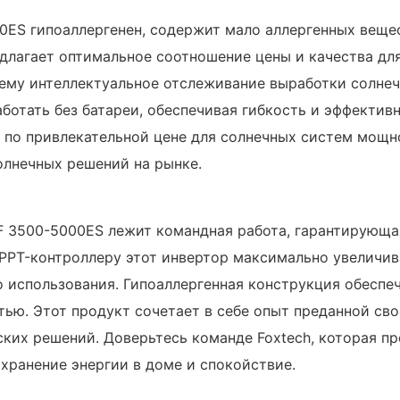
0ES гипоаллергенен, содержит мало аллергенных вещес
едлагает оптимальное соотношение цены и качества дл
ему интеллектуальное отслеживание выработки солне
аботать без батареи, обеспечивая гибкость и эффекти
е по привлекательной цене для солнечных систем мощ
олнечных решений на рынке.
PF 3500-5000ES лежит командная работа, гарантирующ
PPT-контроллеру этот инвертор максимально увеличив
о использования. Гипоаллергенная конструкция обеспе
тью. Этот продукт сочетает в себе опыт преданной св
ких решений. Доверьтесь команде Foxtech, которая п
хранение энергии в доме и спокойствие.