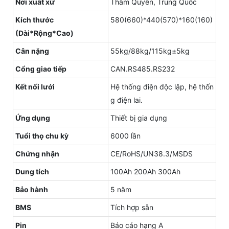
Nơi xuất xứ
Thâm Quyến, Trung Quốc
Kích thước
580(660)*440(570)*160(160)
(Dài*Rộng*Cao)
Cân nặng
55kg/88kg/115kg±5kg
Cổng giao tiếp
CAN.RS485.RS232
Kết nối lưới
Hệ thống điện độc lập, hệ thốn
g điện lai.
Ứng dụng
Thiết bị gia dụng
Tuổi thọ chu kỳ
6000 lần
Chứng nhận
CE/RoHS/UN38.3/MSDS
Dung tích
100Ah 200Ah 300Ah
Bảo hành
5 năm
BMS
Tích hợp sẵn
Pin
Báo cáo hạng A