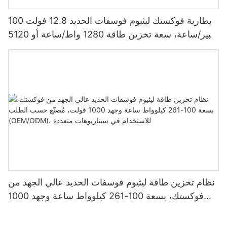
بطارية فوكستك ليثيوم فوسفات الحديد 12.8 فولت 100
أمبير/ساعة، سعة تخزين طاقة 1280 واط/ساعة أو 5120
واط/ساعة، مقاومة للماء والغبار بمعيار IP65، مناسبة
لأنظمة الطاقة الشمسية المنزلية
نظام تخزين طاقة ليثيوم فوسفات الحديد عالي الجهد من
فوكستك، بسعة 100-261 كيلوواط ساعة وجهد 1000
فولت، مُصنّع حسب الطلب (OEM/ODM)، للاستخدام
في سيناريوهات متعددة