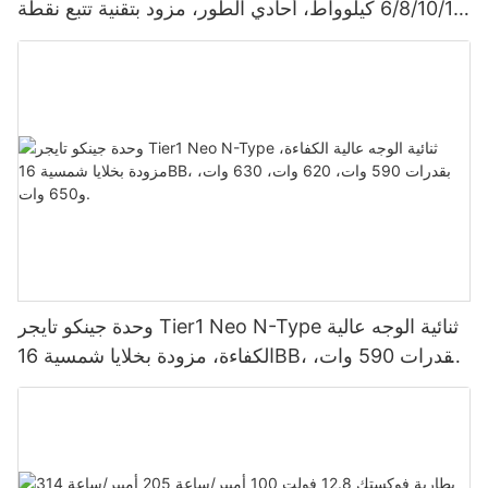
6/8/10/12 كيلوواط، أحادي الطور، مزود بتقنية تتبع نقطة
الطاقة القصوى (MPPT)، يدعم توصيل 9 وحدات بالتوازي
لأنظمة الطاقة الشمسية الكهروضوئية.
وحدة جينكو تايجر Tier1 Neo N-Type ثنائية الوجه عالية
الكفاءة، مزودة بخلايا شمسية 16BB، بقدرات 590 وات،
620 وات، 630 وات، و650 وات.