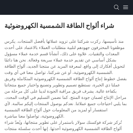
شراء ألواح الطاقة الشمسية الكهروضوئية
منذ تأسيسها، ركزت شركتنا على تزويد عملائها بأفضل المنتجات. يكرس
موظفونا المحترفون جهودهم لتلبية متطلبات العملاء بالاعتماد على أحدث
المعدات والتقنيات. علاوة على ذلك، أنشأنا قسم خدمة عملاء مسؤول
بشكل أساسي عن تقديم خدمة عملاء سريعة وفعالة. نحن هنا دائمًا
لتحويل أفكارك إلى واقع. لمعرفة المزيد عن منتجنا الجديد، ألواح الطاقة
الشمسية الكهروضوئية، أو عن شركتنا، تواصل معنا في أي وقت.
بفضل خطوط إنتاج ألواح الطاقة الشمسية الكهروضوئية المتكاملة وفريق
عملنا ذي الخبرة، نستطيع تصميم وتطوير وتصنيع واختبار جميع منتجاتنا
بكفاءة عالية. يشرف فريق مراقبة الجودة لدينا على كل مرحلة من
مراحل الإنتاج لضمان جودة المنتج. كما نضمن التسليم في الوقت المحدد،
بما يلبي احتياجات جميع عملائنا. نعدكم بوصول المنتجات إليكم سالمة. لأي
استفسار أو لمزيد من المعلومات حول ألواح الطاقة الشمسية
الكهروضوئية، تواصلوا معنا مباشرة.
تُركز شركة فوكستك سولار باستمرار على تطوير منتجاتها، ويُعدّ شراء
ألواح الطاقة الشمسية الكهروضوئية أحدثها. إنها أحدث سلسلة منتجات