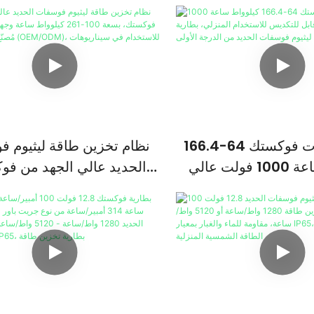
نظام بطاريات فوكستك 64-166.4
نظام تخزين طاقة ليثيوم 
كيلوواط ساعة 1000 فولت عالي
الحديد عالي الجهد من فو
 للتكديس للاستخدام
بسعة 100-261 كيلوو
طارية ليثيوم فوسفات
1000 فولت، مُصنّع حسب
(OEM/ODM)، للاست
سيناريوهات متعددة