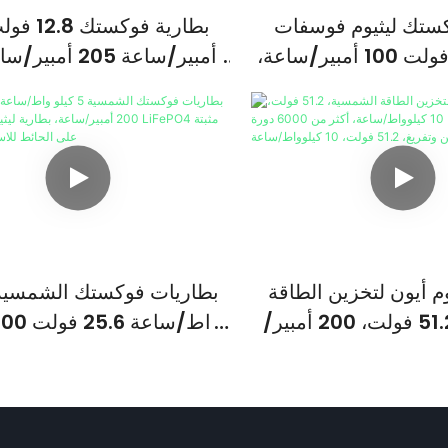
كستك ليثيوم فوسفات
الحديد 12.8 فولت 100 أمبير/ساعة،
سعة تخزين طاقة 1280 واط/ساعة
أمبير/ساعة من نوع جريت باو
512 واط/ساعة، مقاومة للماء
فوسفات الحدي
والغبار بمعيار IP65، مناسبة لأنظمة
5120 واط/ساعة، مقاومة
الشمسية المنزلية
والغبار بمعيار 
طاقة
وم أيون لتخزين الطاقة
الشمسية، 51.2 فولت، 200 أمبير/
ة، 10 كيلوواط/ساعة، أكثر من
ساعة، بطارية ليثيوم أيون 
6000 دورة شحن وتفريغ، 51.2
LiFePO4 مثبتة 
للاستخدام المنزلي