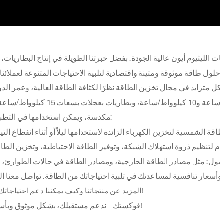
يثيوم أيون عالية الجودة. بفضل خبرتنا الطويلة في إنتاج البطاريات، ن
ول العالم.
ل متزايد في مجال تخزين الطاقة نظرًا لكثافة الطاقة العالية، وعمر الد
ووزنها الخفيف. لدينا أنواع مثبتة على الحائط بسعات 5 كيلوواط/ساعة و10 كيلو
مكدسة، ويمكن استخدامها في التطبيقات التالية:
أسعار تنافسية لمساعدتك في تلبية احتياجاتك من الطاقة. تواصل معنا ال
المزيد عن منتجاتنا وكيف يمكننا دعم احتياجاتك من الطاقة!
فوكستك – ندعم مستقبلك، بشكل موثوق وبأسعار معقولة!