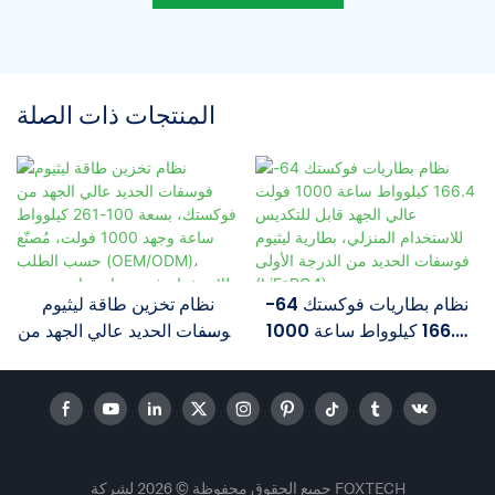
المنتجات ذات الصلة
نظام بطاريات فوكستك 64-
نظام تخزين طاقة ليثيوم
166.4 كيلوواط ساعة 1000
فوسفات الحديد عالي الجهد من
فولت عالي الجهد قابل
فوكستك، بسعة 100-261
للتكديس للاستخدام المنزلي،
كيلوواط ساعة وجهد 1000
بطارية ليثيوم فوسفات الحديد
فولت، مُصنّع حسب الطلب
من الدرجة الأولى (LiFePO4)
(OEM/ODM)، للاستخدام في
سيناريوهات متعددة
جميع الحقوق محفوظة © 2026 لشركة FOXTECH