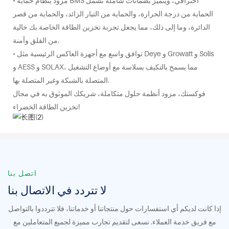
• مزود بنظام حماية BMS احترافي، ويتميز بضمانات شاملة تشمل
الحماية من درجة الحرارة، والحماية من التيار الزائد، والحماية من قصر
الدائرة، وما إلى ذلك، مما يجعل تجربة تخزين الطاقة الخاصة بك خالية
من القلق وآمنة.
• توافق واسع مع أجهزة العاكس الرئيسية مثل Deye و Growatt و Solis
و AESS و SOLAX، مما يسمح بالتكيف بسلاسة مع أوضاع التشغيل
المتصلة بالشبكة وغير المتصلة بها.
فوكستك، مزود أنظمة حلول متكاملة، شريكك الموثوق به في مجال
تخزين الطاقة الخضراء!
اتصل بنا
لا تتردد في الاتصال بنا
إذا كانت لديكم أي استفسارات حول منتجاتنا أو خدماتنا، فلا تترددوا بالتواصل
مع فريق خدمة العملاء. نسعى لتقديم تجارب مميزة لجميع المتعاملين مع