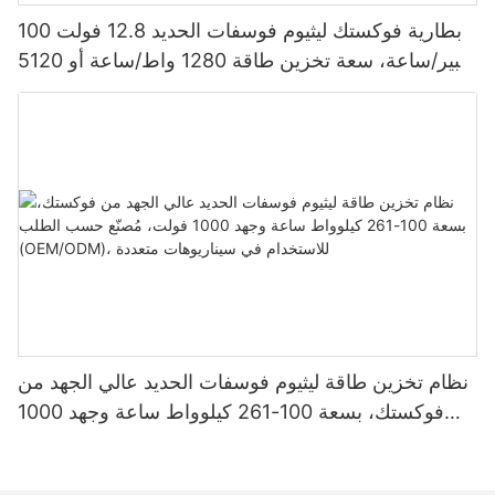
بطارية فوكستك ليثيوم فوسفات الحديد 12.8 فولت 100
أمبير/ساعة، سعة تخزين طاقة 1280 واط/ساعة أو 5120
واط/ساعة، مقاومة للماء والغبار بمعيار IP65، مناسبة
لأنظمة الطاقة الشمسية المنزلية
نظام تخزين طاقة ليثيوم فوسفات الحديد عالي الجهد من
فوكستك، بسعة 100-261 كيلوواط ساعة وجهد 1000
فولت، مُصنّع حسب الطلب (OEM/ODM)، للاستخدام
في سيناريوهات متعددة