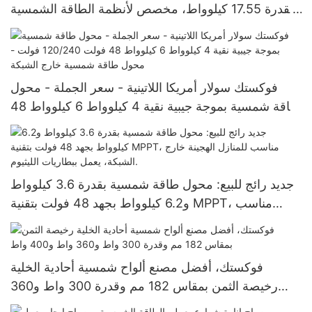
بقدرة 17.55 كيلوواط، مخصص لأنظمة الطاقة الشمسية
خارج الشبكة بجهد 120 فولت، ويخدم الإكوادور والبرازيل
وكولومبيا.
فوكستك سولار أمريكا اللاتينية - سعر الجملة - محول
طاقة شمسية بموجة جيبية نقية 4 كيلوواط 6 كيلوواط 48
فولت 120/240 فولت - محول طاقة شمسية خارج
الشبكة
جديد رائج للبيع: محول طاقة شمسية بقدرة 3.6 كيلوواط
و6.2 كيلوواط بجهد 48 فولت بتقنية MPPT، مناسب
للمنازل الهجينة خارج الشبكة، يعمل ببطاريات الليثيوم.
فوكستك، أفضل مصنع ألواح شمسية أحادية الخلية
رخيصة الثمن بمقاس 182 مم وقدرة 300 واط و360
واط و400 واط