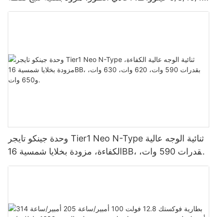
الطاقة القصوى (MPPT)، يدعم توصيل 9 وحدات بالتوازي
لأنظمة الطاقة الشمسية الكهروضوئية.
وحدة جينكو تايجر Tier1 Neo N-Type ثنائية الوجه عالية
الكفاءة، مزودة بخلايا شمسية 16BB، بقدرات 590 وات،
620 وات، 630 وات، و650 وات.