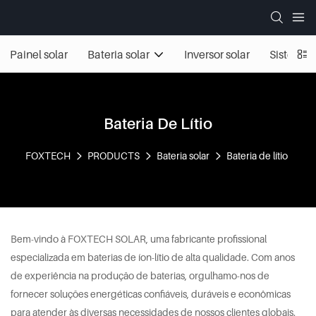
Painel solar
Bateria solar
Inversor solar
Sistemas 
Bateria De Lítio
FOXTECH
PRODUCTS
Bateria solar
Bateria de lítio
Bem-vindo à FOXTECH SOLAR, uma fabricante profissional
especializada em baterias de íon-lítio de alta qualidade. Com anos
de experiência na produção de baterias, orgulhamo-nos de
fornecer soluções energéticas confiáveis, duráveis ​​e econômicas
para atender às diversas necessidades de nossos clientes globais.