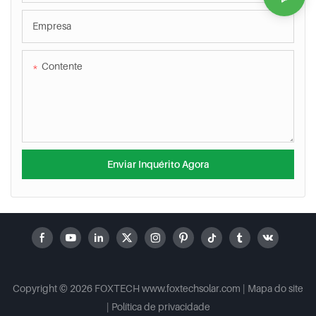
Empresa
Contente
Enviar Inquérito Agora
Copyright © 2026 FOXTECH www.foxtechsolar.com
|
Mapa do site
|
Política
de privacidade