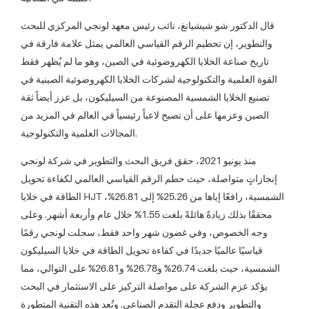
قال الدكتور شو شيشيانغ، نائب رئيس معهد لونجي المركزي للبحث
والتطوير، إن تحطيم الرقم القياسي العالمي يمثل علامة فارقة في
تاريخ صناعة الخلايا الكهروضوئية في الصين، وهو ما لم يُظهر فقط
القوة العلمية والتكنولوجية لشركات الخلايا الكهروضوئية الصينية في
تصنيع الخلايا الشمسية المصنوعة من السيليكون، بل عزز أيضاً ثقة
الصين وعزمها على أن تصبح لاعباً رئيسياً في العالم في المزيد من
المجالات العلمية والتكنولوجية.
منذ يونيو 2021، حقق فريق البحث والتطوير في شركة لونجي
إنجازاتٍ متواصلة، حيث حطم الرقم القياسي العالمي لكفاءة تحويل
الطاقة في خلايا HJT الشمسية، رافعًا إياها من 25.26% إلى 26.81%،
محققًا بذلك زيادةً هائلةً بلغت 1.55% خلال عام وأربعة أشهر. وعلى
وجه الخصوص، وفي غضون شهر واحد فقط، سجلت لونجي رقمًا
قياسيًا عالميًا جديدًا في كفاءة تحويل الطاقة في خلايا السيليكون
الشمسية، حيث بلغت 26.74% و26.78% و26.81% على التوالي، مما
يؤكد عزم الشركة على مواصلة التركيز على الاستثمار في البحث
والتطوير ودفع عجلة التقدم الصناعي. وتُعد هذه التقنية المتطورة