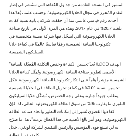
المتميز في النسخة القادمة من جداول الكفاءة التي ستُنشر في إطار
التقدم المُحرز في مجال الخلايا الكهروضوئية". وحسب علمنا، يُعدّ هذا
أحدث رقم قياسي عالمي منذ أن حققت شركة يابانية نسبة كفاءة
بلغت 26.7% في عام 2017. وهذه هي المرة الأولى في تاريخ صناعة
الخلايا الكهروضوئية التي تُسجّل فيها شركة صينية متخصصة في
تكنولوجيا الطاقة الشمسية رقمًا قياسيًا عالميًا في كفاءة خلايا
السيليكون الشمسية.
"يُعدّ تحسين الكفاءة وخفض التكلفة المُعدّلة للطاقة (LCOE) الهدف
الأسمى لتطوير صناعة الطاقة الكهروضوئية. وتُمثّل كفاءة الخلايا
الشمسية مؤشراً هاماً على ابتكار تكنولوجيا الطاقة الكهروضوئية. فكل
تحسين بنسبة 0.01% في كفاءة تحويل الطاقة في الخلايا الشمسية
يتطلب جهوداً جبارة. وعلى وجه الخصوص، تُشكّل خلايا السيليكون
البلوري ما يقارب 95% من سوق الطاقة الكهروضوئية الحالي، لذا فإنّ
كفاءتها القصوى تُشير إلى إمكانات التطور واتجاه صناعة الطاقة
الكهروضوئية، وهو أمر بالغ الأهمية في هذا القطاع برمته"، هذا ما صرّح
به لي تشنغ قوه، المؤسس والرئيس التنفيذي لشركة لونغي، خلال
كلمته في الفعالية.