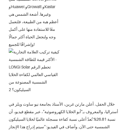
وHuawei وGrowatt وKastar
وغيرها. أشعة الشمس هي
أعظم هبة من الطبيعة، فلنعمل
معًا للاستفادة منها على أكمل
وجه ولنجعل الحياة أكثر جمالًا
وإشراقًا للجميع!
خلال الحفل، أعلن مارتن غرين، الأستاذ بجامعة نيو ساوث ويلز في
أستراليا، والمعروف بـ"أبو الخلايا الكهروضوئية"، عبر مقطع فيديو، أن
نسبة 26.81% تُعدّ أعلى نسبة كفاءة مسجلة عالميًا لخلايا السيليكون
الشمسية حتى الآن. وأضاف في الفيديو: "سيتم إدراج هذا الإنجاز