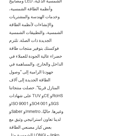
ومصابيح LED الشمسية الذكية،
وأنظمة الطاقة الشمسية،
وخدمات الهندسة والمشتريات
والإنشاءات لأنظمة الطاقة
الشمسية، والتطبيقات الشمسية
الجديدة ذات الصلة. تلتزم
فوكستك بتوفير منتجات طاقة
خضراء عالية الجودة للعملاء في
الداخل والخارج، والمساهمة في
جهودنا الرامية إلى "وصول
الطاقة الجديدة إلى آلاف
المنازل قريبًا". حصلت منتجاتنا
على شهادات TUV وCE وRoHS
وISO 9001 وSO4 001 وSGS
وSaber وInmetro وغيرها. حاليًا،
لدينا تعاون استراتيجي وثيق مع
بعض كبار مصنعي الطاقة
الشمسية مثل LONGi وJinko