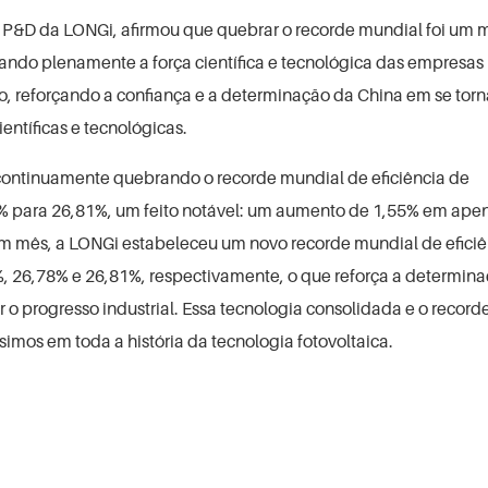
 de P&D da LONGi, afirmou que quebrar o recorde mundial foi um 
trando plenamente a força científica e tecnológica das empresas
po, reforçando a confiança e a determinação da China em se tor
entíficas e tecnológicas.
ontinuamente quebrando o recorde mundial de eficiência de
6% para 26,81%, um feito notável: um aumento de 1,55% em ape
um mês, a LONGi estabeleceu um novo recorde mundial de eficiê
4%, 26,78% e 26,81%, respectivamente, o que reforça a determin
o progresso industrial. Essa tecnologia consolidada e o record
simos em toda a história da tecnologia fotovoltaica.