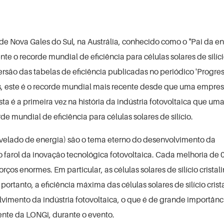
de Nova Gales do Sul, na Austrália, conhecido como o "Pai da e
e o recorde mundial de eficiência para células solares de silíci
rsão das tabelas de eficiência publicadas no periódico 'Progres
os, este é o recorde mundial mais recente desde que uma empre
a é a primeira vez na história da indústria fotovoltaica que um
e mundial de eficiência para células solares de silício.
nivelado de energia) são o tema eterno do desenvolvimento da
 é o farol da inovação tecnológica fotovoltaica. Cada melhoria de
rços enormes. Em particular, as células solares de silício cristal
rtanto, a eficiência máxima das células solares de silício crist
imento da indústria fotovoltaica, o que é de grande importânc
dente da LONGi, durante o evento.