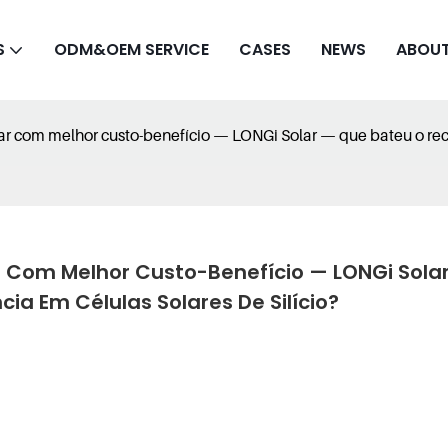
S
ODM&OEM SERVICE
CASES
NEWS
ABOUT
ar com melhor custo-benefício — LONGi Solar — que bateu o recor
r Com Melhor Custo-Benefício — LONGi Solar
ia Em Células Solares De Silício?