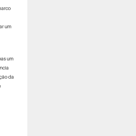
marco
nar um
nas um
ncia
ação da
e