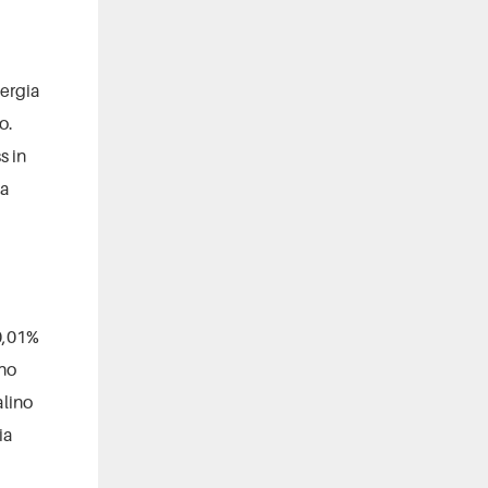
nergia
o.
s in
sa
a
 0,01%
ino
alino
ia