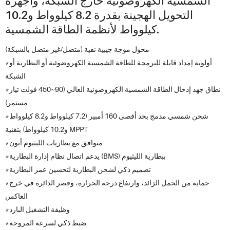
الشمسية الكهروضوئية خارج الشبكة، وأجهزة
التحويل الهجينة بقدرة 8.2 كيلوواط و10.2
كيلوواط لأنظمة الطاقة الشمسية.
محول موجة جيبية نقية (متصل/غير متصل بالشبكة)
*أولوية إمداد قابلة للبرمجة للطاقة الشمسية الكهروضوئية أو البطارية أو
الشبكة
*نطاق جهد إدخال الطاقة الشمسية الكهروضوئية العالي (90~450 فولت تيار
مستمر)
*شحن شمسي مدمج بحد أقصى 160 أمبير (7.2 كيلوواط و8.2 كيلوواط
و10.2 كيلوواط) بتقنية MPPT
*متوافق مع بطاريات الليثيوم أيون
*يدعم اتصال نظام إدارة البطارية (BMS) ببطارية الليثيوم
*تصميم ذكي لشحن البطارية لتحسين عمر البطارية
*حماية من الحمل الزائد، وارتفاع درجة الحرارة، وقصر الدائرة في خرج
العاكس
*وظيفة التشغيل البارد
*ضبط ذكي لسرعة المروحة