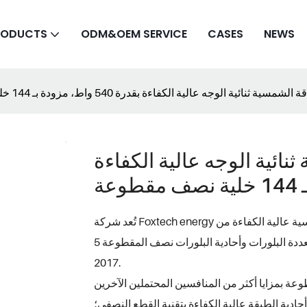
RODUCTS
ODM&OEM SERVICE
CASES
NEWS
ئية الوجه عالية الكفاءة
تُعد شركة Foxtech energy مزودًا ممتازًا للطاقة الشمسية، ونحن متخصصون في الألواح الشمسية عالية الكفاءة من
نوع 100-600 واط ذات الخلايا متعددة البلورات وأحادية البلورات نصف المقطوعة 5BB /6BB/9BB/ 11BB منذ عام
2017.
أحادية الطبقة عالية الكفاءة بتقنية القطع النصفي؛