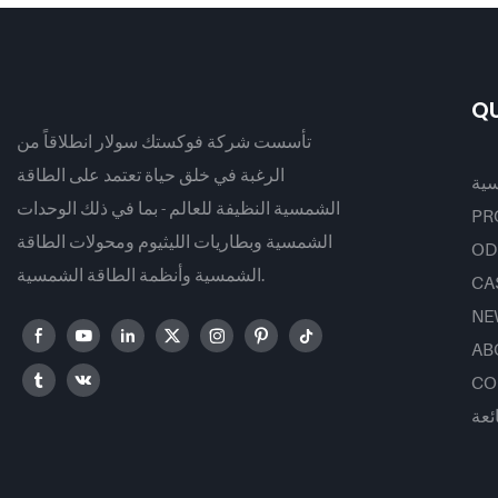
واط، 540 واط، و550 واط، بأسعار
تنافسية.
QU
تأسست شركة فوكستك سولار انطلاقاً من
الرغبة في خلق حياة تعتمد على الطاقة
سية
الشمسية النظيفة للعالم - بما في ذلك الوحدات
PR
الشمسية وبطاريات الليثيوم ومحولات الطاقة
OD
الشمسية وأنظمة الطاقة الشمسية.
CA
NE
AB
CO
ئعة