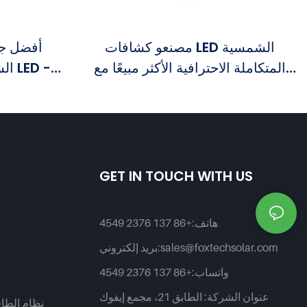
مصنعو كشافات LED الشمسية
أفضل جو
المتكاملة الاحترافية الأكثر مبيعًا مع
الش
جهاز تحكم عن بعد
سلسلة PAD 
GET IN TOUCH WITH US
هاتف:
+86 137 2376 4549
sales@foxtechsolar.com
بريد إلكتروني:
واتساب:
+86 137 2376 4549
عنوان الشركة:
الطابق 21، مجمع إيفوك
نظام الطا