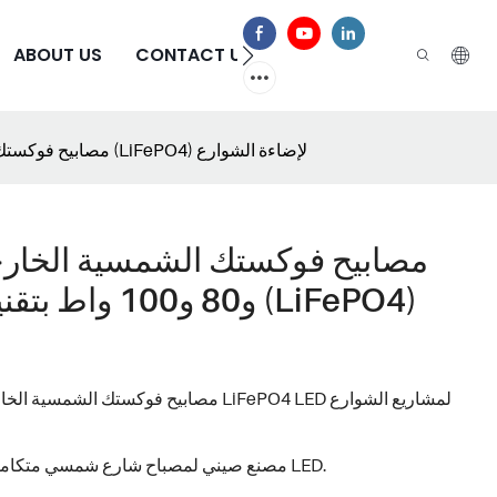
الأسئلة الشائعة
CONTACT US
ABOUT US
مصابيح فوكستك الشمسية الخارجية الأكثر مبيعًا بقدرات 60 و80 و100 واط بتقنية فوسفات الحديد الليثيوم (LiFePO4) لإضاءة الشوارع
و80 و100 واط ب
مصابيح فوكستك الشمسية الخارجية الأكثر مبيعًا بقدرات 60 و80 و100 واط بتقنية LiFePO4 LED لمشاريع الشوارع
مصنع صيني لمصباح شارع شمسي متكامل بقدرة 30 واط، 60 واط، و100 واط، يعمل بتقنية LED.