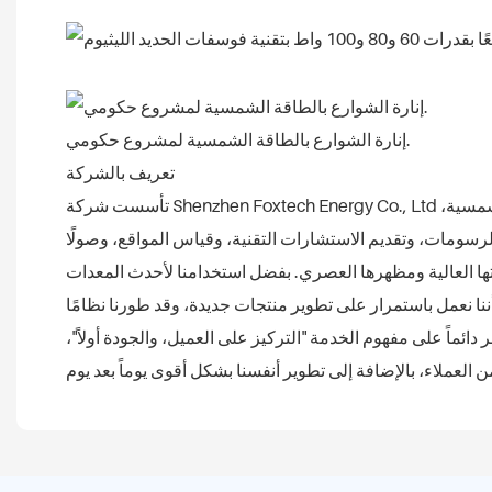
إنارة الشوارع بالطاقة الشمسية لمشروع حكومي.
تعريف بالشركة
تأسست شركة Shenzhen Foxtech Energy Co., Ltd في عام 2017، وتقع في مدينة شنتشن. نحن مصنع متخصص في تصنيع وحدات الطاقة الشمسية، وأعمدة إنارة الشوارع بالطاقة الشمسية،
لرسومات، وتقديم الاستشارات التقنية، وقياس المواقع، وصولًا
 جودتها العالية ومظهرها العصري. بفضل استخدامنا لأحدث المعدات
أننا نعمل باستمرار على تطوير منتجات جديدة، وقد طورنا نظامًا
دائماً على مفهوم الخدمة "التركيز على العميل، والجودة أولاً"،