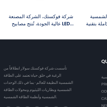
الشمسية
شركة فوكستك، الشركة المصنعة
بتقنية LED - سلسلة JKC
عالية الجودة، تُنتج مصابيح LED
 سولار
شمسية خارجية للشوارع بقدرات 30
وات، 50 وات، 60 وات، 80 وات،
و100 وات، مخصصة للمشاريع
الحكومية.
QU
تأسست شركة فوكستك سولار انطلاقاً من
الرغبة في خلق حياة تعتمد على الطاقة
سية
الشمسية النظيفة للعالم - بما في ذلك الوحدات
PR
الشمسية وبطاريات الليثيوم ومحولات الطاقة
OD
الشمسية وأنظمة الطاقة الشمسية.
CA
NE