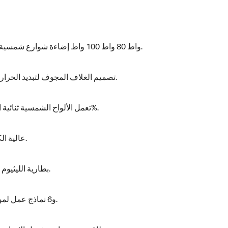
1.60 واط 80 واط 100 واط إضاءة شوارع شمسية عالية الجودة الكل في واحد للطرق السريعة.
2. تصميم الغلاف المجوف لتبديد الحرارة في الوقت المناسب، وإطالة العمر الافتراضي.
3. تعمل الألواح الشمسية ثنائية الوجه عالية الكفاءة على زيادة الطاقة بنسبة 20%.
4.100-200 قطعة من رقائق LED عالية الكفاءة والسطوع.
5. بطارية الليثيوم الحديدية سهلة الصيانة بفضل تصميمها المعياري.
6. مقاومة للماء بمعيار IP65 و6 نماذج عمل لمواجهة أي طقس سيئ.