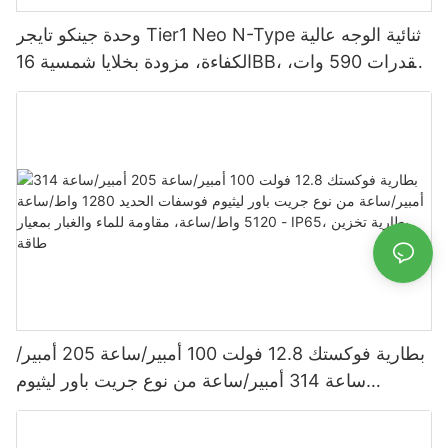
وحدة جينكو تايجر Tier1 Neo N-Type ثنائية الوجه عالية
الكفاءة، مزودة بخلايا شمسية 16BB، بقدرات 590 وات،
620 وات، 630 وات، و650 وات.
بطارية فوكستك 12.8 فولت 100 أمبير/ساعة 205 أمبير/
ساعة 314 أمبير/ساعة من نوع جريت باور ليثيوم
فوسفات الحديد 1280 واط/ساعة - 5120 واط/ساعة،
مقاومة للماء والغبار بمعيار IP65، بطارية تخزين طاقة