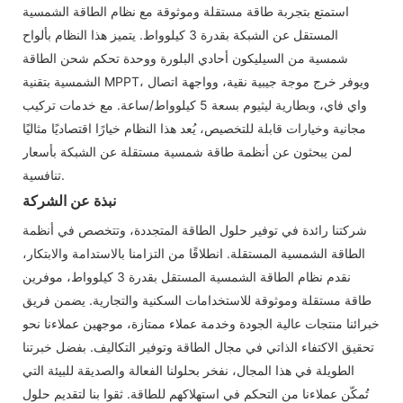
استمتع بتجربة طاقة مستقلة وموثوقة مع نظام الطاقة الشمسية
المستقل عن الشبكة بقدرة 3 كيلوواط. يتميز هذا النظام بألواح
شمسية من السيليكون أحادي البلورة ووحدة تحكم شحن الطاقة
الشمسية بتقنية MPPT، ويوفر خرج موجة جيبية نقية، وواجهة اتصال
واي فاي، وبطارية ليثيوم بسعة 5 كيلوواط/ساعة. مع خدمات تركيب
مجانية وخيارات قابلة للتخصيص، يُعد هذا النظام خيارًا اقتصاديًا مثاليًا
لمن يبحثون عن أنظمة طاقة شمسية مستقلة عن الشبكة بأسعار
تنافسية.
نبذة عن الشركة
شركتنا رائدة في توفير حلول الطاقة المتجددة، وتتخصص في أنظمة
الطاقة الشمسية المستقلة. انطلاقًا من التزامنا بالاستدامة والابتكار،
نقدم نظام الطاقة الشمسية المستقل بقدرة 3 كيلوواط، موفرين
طاقة مستقلة وموثوقة للاستخدامات السكنية والتجارية. يضمن فريق
خبرائنا منتجات عالية الجودة وخدمة عملاء ممتازة، موجهين عملاءنا نحو
تحقيق الاكتفاء الذاتي في مجال الطاقة وتوفير التكاليف. بفضل خبرتنا
الطويلة في هذا المجال، نفخر بحلولنا الفعالة والصديقة للبيئة التي
تُمكّن عملاءنا من التحكم في استهلاكهم للطاقة. ثقوا بنا لتقديم حلول