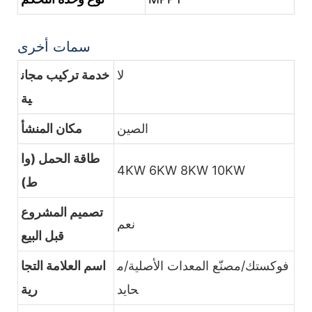
سمات أخرى
لا
خدمة تركيب مجان
ية
الصين
مكان المنشأ
طاقة الحمل (وا
4KW 6KW 8KW 10KW
ط)
تصميم المشروع
نعم
قبل البيع
فوكستك/مصنّع المعدات الأصلية/م
اسم العلامة التجا
حايد
رية