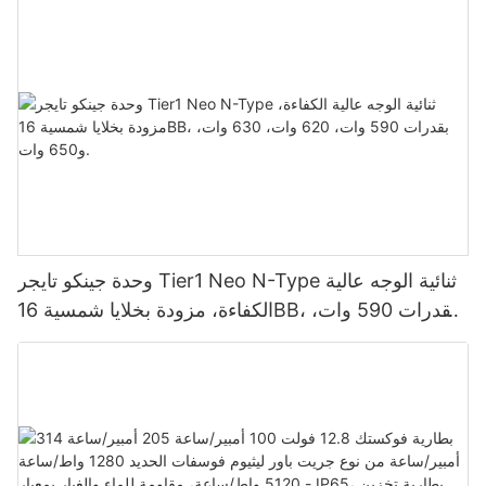
لأنظمة الطاقة الشمسية الكهروضوئية.
وحدة جينكو تايجر Tier1 Neo N-Type ثنائية الوجه عالية
الكفاءة، مزودة بخلايا شمسية 16BB، بقدرات 590 وات،
620 وات، 630 وات، و650 وات.