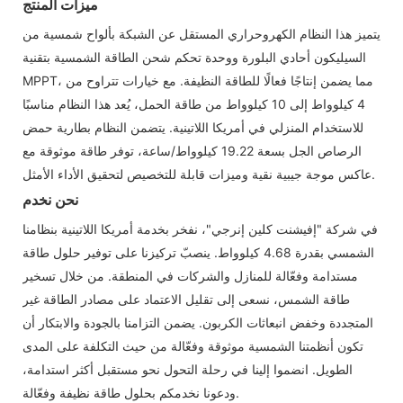
ميزات المنتج
يتميز هذا النظام الكهروحراري المستقل عن الشبكة بألواح شمسية من
السيليكون أحادي البلورة ووحدة تحكم شحن الطاقة الشمسية بتقنية
MPPT، مما يضمن إنتاجًا فعالًا للطاقة النظيفة. مع خيارات تتراوح من
4 كيلوواط إلى 10 كيلوواط من طاقة الحمل، يُعد هذا النظام مناسبًا
للاستخدام المنزلي في أمريكا اللاتينية. يتضمن النظام بطارية حمض
الرصاص الجل بسعة 19.22 كيلوواط/ساعة، توفر طاقة موثوقة مع
عاكس موجة جيبية نقية وميزات قابلة للتخصيص لتحقيق الأداء الأمثل.
نحن نخدم
في شركة "إفيشنت كلين إنرجي"، نفخر بخدمة أمريكا اللاتينية بنظامنا
الشمسي بقدرة 4.68 كيلوواط. ينصبّ تركيزنا على توفير حلول طاقة
مستدامة وفعّالة للمنازل والشركات في المنطقة. من خلال تسخير
طاقة الشمس، نسعى إلى تقليل الاعتماد على مصادر الطاقة غير
المتجددة وخفض انبعاثات الكربون. يضمن التزامنا بالجودة والابتكار أن
تكون أنظمتنا الشمسية موثوقة وفعّالة من حيث التكلفة على المدى
الطويل. انضموا إلينا في رحلة التحول نحو مستقبل أكثر استدامة،
ودعونا نخدمكم بحلول طاقة نظيفة وفعّالة.