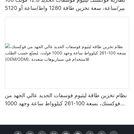
أمبير/ساعة، سعة تخزين طاقة 1280 واط/ساعة أو 5120
واط/ساعة، مقاومة للماء والغبار بمعيار IP65، مناسبة
لأنظمة الطاقة الشمسية المنزلية
نظام تخزين طاقة ليثيوم فوسفات الحديد عالي الجهد من
فوكستك، بسعة 100-261 كيلوواط ساعة وجهد 1000
فولت، مُصنّع حسب الطلب (OEM/ODM)، للاستخدام
في سيناريوهات متعددة