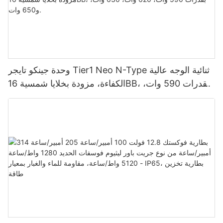
وحدة جينكو تايجر Tier1 Neo N-Type ثنائية الوجه عالية
الكفاءة، مزودة بخلايا شمسية 16BB، بقدرات 590 وات،
620 وات، 630 وات، و650 وات.