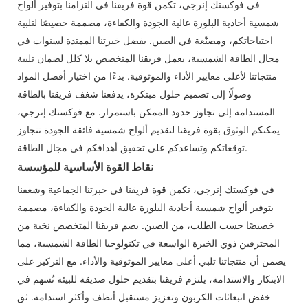
في فوكستك إنرجي، تكمن قوة فريقنا في التزامنا بتوفير ألواح
شمسية أحادية البلورة عالية الجودة والكفاءة، مصممة خصيصًا لتلبية
احتياجاتكم، ومصنّعة في الصين. بفضل خبرتنا الممتدة لسنوات في
مجال الطاقة الشمسية، يعمل فريقنا المتخصص بلا كلل لضمان تلبية
منتجاتنا لأعلى معايير الأداء والموثوقية. بدءًا من اختيار أفضل المواد
وصولًا إلى تصميم حلول مبتكرة، يدفعنا شغف فريقنا بالطاقة
المستدامة إلى تجاوز حدود الممكن باستمرار. مع فوكستك إنرجي،
يمكنكم الوثوق بقوة فريقنا لتقديم ألواح شمسية فائقة الجودة تتجاوز
توقعاتكم وتساعدكم على تحقيق أهدافكم في مجال الطاقة.
نقاط القوة الأساسية للمؤسسة
في فوكستك إنرجي، تكمن قوة فريقنا في خبرتنا الجماعية وشغفنا
بتوفير ألواح شمسية أحادية البلورة عالية الجودة والكفاءة، مصممة
خصيصًا حسب الطلب، من الصين. يضم فريقنا المتخصص نخبة من
المحترفين ذوي الخبرة الواسعة في تكنولوجيا الطاقة الشمسية، مما
يضمن أن منتجاتنا تلبي أعلى معايير الموثوقية والأداء. مع التركيز على
الابتكار والاستدامة، يلتزم فريقنا بتقديم حلول صديقة للبيئة تُسهم في
خفض انبعاثات الكربون وتعزيز مستقبل أنظف وأكثر استدامة. ثق