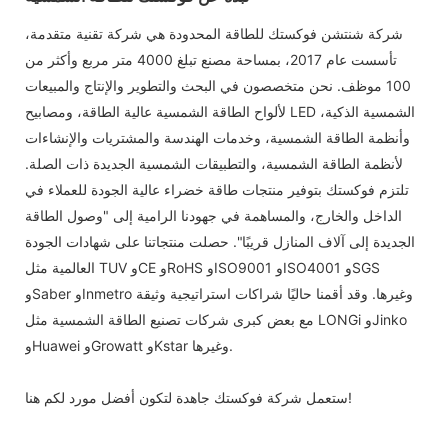
شركة شنتشن فوكستك للطاقة المحدودة هي شركة تقنية متقدمة،
تأسست عام 2017، بمساحة مصنع تبلغ 4000 متر مربع وأكثر من
100 موظف. نحن متخصصون في البحث والتطوير والإنتاج والمبيعات
لألواح الطاقة الشمسية عالية الطاقة، ومصابيح LED الشمسية الذكية،
وأنظمة الطاقة الشمسية، وخدمات الهندسة والمشتريات والإنشاءات
لأنظمة الطاقة الشمسية، والتطبيقات الشمسية الجديدة ذات الصلة.
تلتزم فوكستك بتوفير منتجات طاقة خضراء عالية الجودة للعملاء في
الداخل والخارج، والمساهمة في جهودنا الرامية إلى "وصول الطاقة
الجديدة إلى آلاف المنازل قريبًا". حصلت منتجاتنا على شهادات الجودة
العالمية مثل TUV وCE وRoHS وISO9001 وISO4001 وSGS
وSaber وInmetro وغيرها. وقد أقمنا حاليًا شراكات استراتيجية وثيقة
مع بعض كبرى شركات تصنيع الطاقة الشمسية مثل LONGi وJinko
وHuawei وGrowatt وKstar وغيرها.
ستعمل شركة فوكستك جاهدة لتكون أفضل مورد لكم هنا!