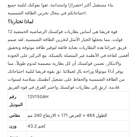
بناء مستقبل أكثر اخضرارًا واستدامة. ثقوا بفوكتك لتلبية جميع
احتياجاتكم في مجال تخزين الطاقة الشمسية.
لماذا تختارنا؟
قوة فريقنا هي أساس بطاريات فوكستك الرصاصية الحمضية 12
فولت، مما يجعلها الخيار الأمثل لتخزين الطاقة الشمسية. لقد صمم
فريق خبرائنا هذه البطاريات بعناية فائقة لتوفير طاقة موثوقة وتحقيق
أقصى كفاءة في الأنظمة غير المتصلة بالشبكة. مع التركيز على الجودة
والابتكار، تضمن فوكستك أن كل بطارية مصممة لتدوم طويلاً، مما
يوفر أداءً موثوقًا وراحة بال لعملائنا. ثق بقوة فريقنا لتلبية احتياجاتك
من الطاقة الشمسية والحفاظ على تشغيل أنظمتك بسلاسة لسنوات
قادمة. ارتقِ إلى بطاريات فوكستك واختبر الفرق في قوة الفريق.
12V150AH
رقم
الموديل
الطول 484 × العرض 171 × الارتفاع 240 مم
مقاس
43.2 كجم
وزن
نعم
رسوم