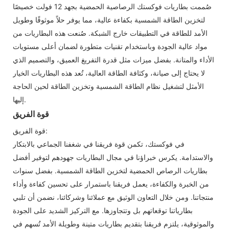
صُممت بطاريات فوكستك الرصاصية الحمضية بجهد 12 فولت خصيصًا
لتخزين الطاقة الشمسية بكفاءة عالية، مما يوفر حلاً موثوقًا وطويل
الأمد للطاقة في التطبيقات خارج الشبكة. صُنعت هذه البطاريات من
مواد عالية الجودة وباستخدام تقنيات متطورة لضمان أعلى مستويات
الأداء والمتانة. بفضل ميزات مثل قدرة التفريغ العميق، والتصميم الذي
لا يحتاج إلى صيانة، وكثافة الطاقة العالية، تُعد هذه البطاريات الخيار
الأمثل لتشغيل نظام الطاقة الشمسية وتخزين الطاقة لحين الحاجة
إليها.
قوة الفريق
قوة الفريق:
في فوكستك، تكمن قوة فريقنا في شغفنا الجماعي بالابتكار
والاستدامة. يكرس خبراؤنا في مجال البطاريات جهودهم لتوفير أفضل
بطاريات الرصاص الحمضية لتخزين الطاقة الشمسية. بفضل سنوات
من الخبرة والكفاءة، يعمل فريقنا باستمرار على تحسين كفاءة وأداء
منتجاتنا. ومن خلال التعاون الوثيق مع عملائنا وشركائنا، نضمن أن تلبي
بطارياتنا توقعاتهم بل وتتجاوزها. مع التركيز الشديد على الجودة
والموثوقية، يلتزم فريقنا بتقديم بطاريات متينة وطويلة الأمد تُسهم في