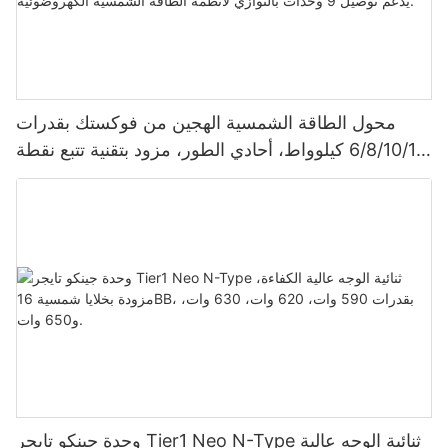
محول الطاقة الشمسية الهجين من فوكستك بقدرات
6/8/10/12 كيلوواط، أحادي الطور، مزود بتقنية تتبع نقطة
الطاقة القصوى (MPPT)، يدعم توصيل 9 وحدات بالتوازي
لأنظمة الطاقة الشمسية الكهروضوئية.
وحدة جينكو تايجر Tier1 Neo N-Type ثنائية الوجه عالية