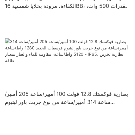
الكفاءة، مزودة بخلايا شمسية 16BB، بقدرات 590 وات،
620 وات، 630 وات، و650 وات.
بطارية فوكستك 12.8 فولت 100 أمبير/ساعة 205 أمبير/
ساعة 314 أمبير/ساعة من نوع جريت باور ليثيوم
فوسفات الحديد 1280 واط/ساعة - 5120 واط/ساعة،
مقاومة للماء والغبار بمعيار IP65، بطارية تخزين طاقة