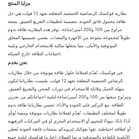
مزايا المنتج
بطارية فوكستك الرصاصية الحمضية المغلقة بجهد 12 فولت هي حل
طاقة محمول فائق الجودة، مصممة لتطبيقات التفريغ العميق. بسعة
تتراوح بين 100 و200 أمبير/ساعة، توفر هذه البطارية طاقة تدوم
طويلاً لمجموعة متنوعة من الأجهزة والمعدات. يضمن تصميمها المغلق
الموثوقية والأمان، مما يجعلها مثالية للاستخدام الخارجي وتلبية
احتياجات الطاقة خارج الشبكة.
نحن نخدم
في فوكستك، نُقدّم لعملائنا حلول طاقة موثوقة من خلال بطاريات
الرصاص الحمضية المغلقة بجهد 12 فولت. صُممت بطارياتنا لتكون
سهلة الحمل وقابلة للاستخدام في دورات الشحن والتفريغ العميق،
وتتراوح سعتها بين 100 و200 أمبير/ساعة لتلبية احتياجاتكم من تخزين
الطاقة. مع التركيز على الجودة والأداء، تضمن بطارياتنا طاقة تدوم
طويلًا لمختلف التطبيقات. نُقدّم لعملائنا بطاريات موثوقة ومتينة تُوفّر
أداءً ثابتًا، سواءً للتخييم أو الاستخدام البحري أو في المركبات الترفيهية
أو كطاقة احتياطية. ثقوا بفوكتك لتزويدكم بمنتجات فائقة الجودة تُعطي
الأولوية للكفاءة والموثوقية ورضا العملاء. اختاروا فوكستك لتلبية جميع