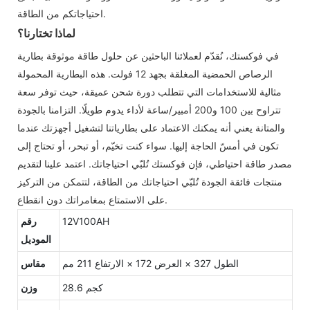
احتياجاتكم من الطاقة.
لماذا تختارنا؟
في فوكستك، نُقدّم لعملائنا الباحثين عن حلول طاقة موثوقة بطارية
الرصاص الحمضية المغلقة بجهد 12 فولت. هذه البطارية المحمولة
مثالية للاستخدامات التي تتطلب دورة شحن عميقة، حيث توفر سعة
تتراوح بين 100 و200 أمبير/ساعة لأداء يدوم طويلًا. التزامنا بالجودة
والمتانة يعني أنه يمكنك الاعتماد على بطارياتنا لتشغيل أجهزتك عندما
تكون في أمسّ الحاجة إليها. سواء كنت تخيّم، أو تبحر، أو تحتاج إلى
مصدر طاقة احتياطي، فإن فوكستك تُلبّي احتياجاتك. اعتمد علينا لتقديم
منتجات فائقة الجودة تُلبّي احتياجاتك من الطاقة، لتتمكن من التركيز
على الاستمتاع بمغامراتك دون انقطاع.
12V100AH
رقم
الموديل
الطول 327 × العرض 172 × الارتفاع 211 مم
مقاس
28.6 كجم
وزن