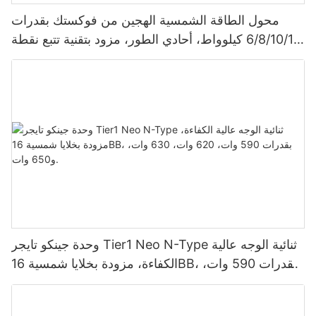
محول الطاقة الشمسية الهجين من فوكستك بقدرات
6/8/10/12 كيلوواط، أحادي الطور، مزود بتقنية تتبع نقطة
الطاقة القصوى (MPPT)، يدعم توصيل 9 وحدات بالتوازي
لأنظمة الطاقة الشمسية الكهروضوئية.
وحدة جينكو تايجر Tier1 Neo N-Type ثنائية الوجه عالية
الكفاءة، مزودة بخلايا شمسية 16BB، بقدرات 590 وات،
620 وات، 630 وات، و650 وات.