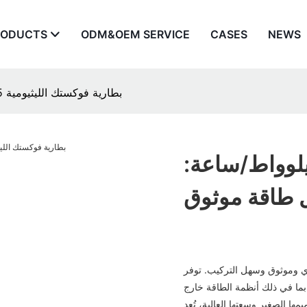
RODUCTS
ODM&OEM SERVICE
CASES
NEWS
بطارية فوكستك الليثيومية 15 كيلوواط/ساعة: سهلة التركيب، حل طاقة موثوق
 فوكستك الليثيومية 15 كيلوواط/ساعة:
 طاقة موثوق
 هي حل طاقة قوي وموثوق وسهل التركيب. توفر
بما في ذلك أنظمة الطاقة خارج
ا الصغير وسعتها العالية، تُعد