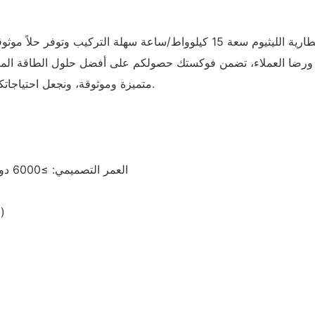
في فوكستك، نقدم لعملائنا حلول بطاريات الليثيوم بأعلى جودة. بطارية الليثيوم سعة 
تكار ورضا العملاء، تضمن فوكستك حصولكم على أفضل حلول الطاقة المصم
متميزة وموثوقة، ونجعل احتياجاتكم من الطاقة أولويتنا القصوى. اكتشفوا الفرق مع فوكستك اليوم.
العمر التصميمي: ≥6000 دورة عند 80% من عمق التفريغ، 25 درجة مئوية، 0.5 درجة مئوية
الشهادات: UN38.3، MSDS، UL1973 (خلية)، IEC62619 (خلية)