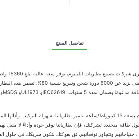
تفاصيل المنتج
طاقة موثوقة لمجموعة واسعة من التطبيقات. مع 
في فوكستك، نقدم حلولاً مبتكرة للطاقة، مثل بطارية الليثيوم بسعة 15 كيلوواط/ساعة. تتميز 
 طاقة متجددة لشركتك، فإن بطارياتنا توفر جودة وأداءً لا مثيل لهما
احتياجاتهم وتتجاوز توقعاتهم. ثق بفوكتك لتكون شريكك في حلول الطاقة، حيث نقدم حلول تخزين طاقة موثوقة يمكنك الاعتماد عليها.