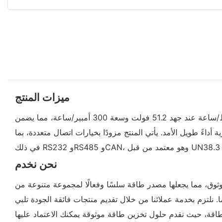
ميزات المنتج
بطارية فوكستك الليثيومية بسعة 15 كيلوواط/ساعة، من إنتاج كبرى شركات تصنيع بطاريات الليثيوم، توفر سعة عالية تبلغ 15360 واط/ساعة عند جهد 51.2 فولت وسعة 300 أمبير/ساعة، مما يضمن
عمر افتراضي يزيد عن 6000 دورة شحن وتفريغ بنسبة 80%، تضمن هذه البطارية أداءً طويل الأمد. يأتي المنتج مزودًا بخيارات اتصال متعددة، بما
نحن نخدم
بطارياتنا بسهولة التركيب وأدائها الموثوق، مما يجعلها مصدر طاقة سلسًا وفعالًا لمجموعة متنوعة من
. نلتزم بخدمة عملائنا من خلال تقديم منتجات فائقة الجودة تلبي