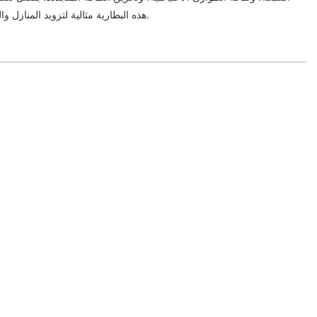
هذه البطارية مثالية لتزويد المنازل والشركات والمواقع النائية بالطاقة.