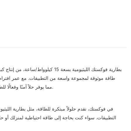
في ذلك RS232 وRS485 وCAN، وهو معتمد من قبل UN38.3 وMSDS وUL1973 وIEC62619، مما يوفر حلاً آمنًا وفعالًا للطاقة مدعومًا بضمان لمدة 5 سنوات.
التطبيقات. سواء كنت بحاجة إلى طاقة احتياطية لمنزلك أو حلول