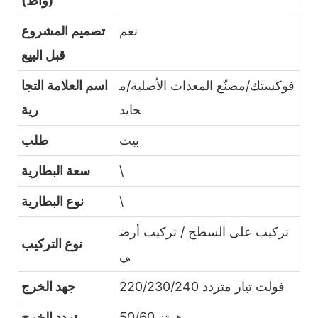
(واط)
نعم
تصميم المشروع
قبل البيع
فوكستك/مصنّع المعدات الأصلية/م
اسم العلامة التجا
حايد
رية
بيت
طلب
\
سعة البطارية
\
نوع البطارية
تركيب على السطح / تركيب أرض
نوع التركيب
ي
220/230/240 فولت تيار متردد
جهد الخرج
50/60 هرتز
تردد الخرج