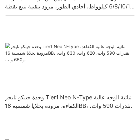
6/8/10/12 كيلوواط، أحادي الطور، مزود بتقنية تتبع نقطة
الطاقة القصوى (MPPT)، يدعم توصيل 9 وحدات بالتوازي
لأنظمة الطاقة الشمسية الكهروضوئية.
وحدة جينكو تايجر Tier1 Neo N-Type ثنائية الوجه عالية
الكفاءة، مزودة بخلايا شمسية 16BB، بقدرات 590 وات،
620 وات، 630 وات، و650 وات.