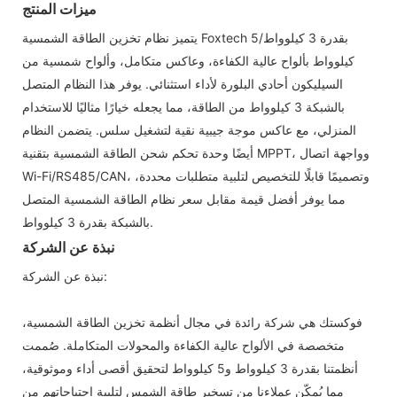
ميزات المنتج
يتميز نظام تخزين الطاقة الشمسية Foxtech بقدرة 3 كيلوواط/5
كيلوواط بألواح عالية الكفاءة، وعاكس متكامل، وألواح شمسية من
السيليكون أحادي البلورة لأداء استثنائي. يوفر هذا النظام المتصل
بالشبكة 3 كيلوواط من الطاقة، مما يجعله خيارًا مثاليًا للاستخدام
المنزلي، مع عاكس موجة جيبية نقية لتشغيل سلس. يتضمن النظام
أيضًا وحدة تحكم شحن الطاقة الشمسية بتقنية MPPT، وواجهة اتصال
Wi-Fi/RS485/CAN، وتصميمًا قابلًا للتخصيص لتلبية متطلبات محددة،
مما يوفر أفضل قيمة مقابل سعر نظام الطاقة الشمسية المتصل
بالشبكة بقدرة 3 كيلوواط.
نبذة عن الشركة
نبذة عن الشركة:
فوكستك هي شركة رائدة في مجال أنظمة تخزين الطاقة الشمسية،
متخصصة في الألواح عالية الكفاءة والمحولات المتكاملة. صُممت
أنظمتنا بقدرة 3 كيلوواط و5 كيلوواط لتحقيق أقصى أداء وموثوقية،
مما يُمكّن عملاءنا من تسخير طاقة الشمس لتلبية احتياجاتهم من