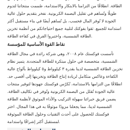
الطاقة. انطلاقًا من التزامنا بالابتكار والاستدامة، صُممت منتجاتنا لتدوم
طويلًا وتُساهم في تقليل البصمة الكربونية. نفخر بتقديم حلول عالية
الجودة لا تُوفر المال فحسب، بل تُساهم أيضًا في بناء مستقبل أكثر
استدامة للجميع. ثقوا بفوكتك لتلبية جميع احتياجاتكم من أنظمة تخزين
الطاقة الشمسية، واختبروا الفرق في كفاءة الطاقة.
نقاط القوة الأساسية للمؤسسة
تأسست فوكستك عام ٢٠٠٨، وهي شركة رائدة في مجال الطاقة
الشمسية، متخصصة في حلول مبتكرة للطاقة المتجددة. يتميز نظام
تخزين الطاقة الشمسية لدينا بقدرة ٣ كيلوواط و٥ كيلوواط بألواح عالية
الكفاءة وعاكس متكامل لزيادة إنتاج الطاقة وتخزينها إلى أقصى حد.
انطلاقًا من التزامها بالاستدامة، تُكرّس فوكستك جهودها لتوفير منتجات
عالية الجودة تُقلل من البصمة الكربونية وتُوفر في تكاليف الطاقة.
يضمن فريق خبرائنا سهولة التركيب والأداء الموثوق لأنظمة الطاقة
الشمسية لدينا، مما يجعلنا مزودًا موثوقًا به في هذا المجال. اختر
فوكستك للحصول على أحدث التقنيات وحلول الطاقة الموثوقة
لمستقبل أكثر إشراقًا واستدامة.