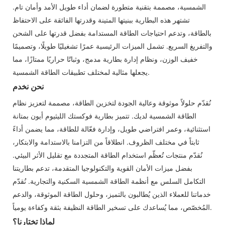
الشمسية، مصممة بتقنية متطورة لضمان أداء طويل الأمد وأمان تام.
تشتهر هذه البطارية ببنيتها المتينة وقدرتها الفائقة على الاحتفاظ
بالطاقة، وتدعم احتياجات الطاقة المستدامة بفضل قدرتها على الشحن
والتفريغ السريع. تشمل الميزات الرئيسية عمرًا تشغيليًا طويلًا، وتصميمًا
خفيف الوزن، ونظام إدارة بطارية مدمج، وثباتًا حراريًا ممتازًا، مما
يجعلها مثالية لمختلف تطبيقات الطاقة الشمسية.
نحن نخدم
نُقدّم حلولاً موثوقة وعالية الجودة لتخزين الطاقة، مصممة لتعزيز نظام
الطاقة الشمسية لديك. تتميز بطارية فوكستك الليثيوم أيون بمتانة
استثنائية، وعمر افتراضي طويل، وإدارة فعّالة للطاقة، مما يضمن أداءً
ثابتاً في مختلف الظروف. انطلاقاً من التزامنا بالاستدامة والابتكار،
نُقدّم منتجات تُعظّم استخدام الطاقة المتجددة مع تقليل الأثر البيئي.
بفضل ميزات الأمان القوية والتكنولوجيا المتقدمة، تدعم بطاريتنا
التكامل السلس مع أنظمة الطاقة الشمسية السكنية والتجارية. نُقدّم
خدماتنا للعملاء الذين يُطالبون بالتميز، وحلول الطاقة الموثوقة، والدعم
المُخصّص، مما يُساعدك على تسخير الطاقة النظيفة بثقة وكفاءة يومياً.
لماذا تختارنا؟