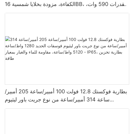
الكفاءة، مزودة بخلايا شمسية 16BB، بقدرات 590 وات،
620 وات، 630 وات، و650 وات.
بطارية فوكستك 12.8 فولت 100 أمبير/ساعة 205 أمبير/
ساعة 314 أمبير/ساعة من نوع جريت باور ليثيوم
فوسفات الحديد 1280 واط/ساعة - 5120 واط/ساعة،
مقاومة للماء والغبار بمعيار IP65، بطارية تخزين طاقة