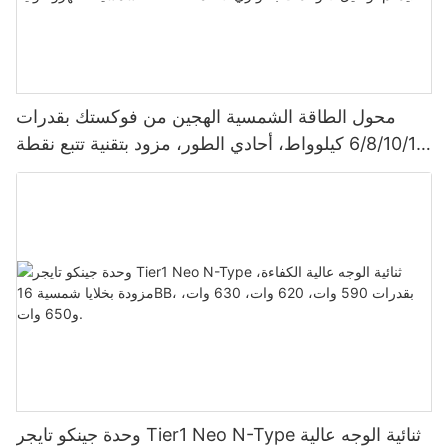
محول الطاقة الشمسية الهجين من فوكستك بقدرات
6/8/10/12 كيلوواط، أحادي الطور، مزود بتقنية تتبع نقطة
الطاقة القصوى (MPPT)، يدعم توصيل 9 وحدات بالتوازي
لأنظمة الطاقة الشمسية الكهروضوئية.
وحدة جينكو تايجر Tier1 Neo N-Type ثنائية الوجه عالية