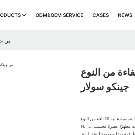
RODUCTS
ODM&OEM SERVICE
CASES
NEWS
ألواح شمسية عالية 
 من النوع N من
جينكو سولار
لشمسية عالية الكفاءة من النوع
N. تخيّل سطحًا مُضاءً بأشعة الشمس، مُزيّنًا بألواح سوداء أنيقة، لا تُضفي عليه مظهرًا عصريًا فحسب، بل
رق تطورًا وصديقة للبيئة. ارتقِ