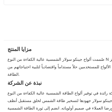
مزايا المنتج
صُممت ألواح جينكو سولار الشمسية عالية الكفاءة من النوع N بتقنيات متطورة لزيادة إنتاج الطاقة وكفاءتها إلى أقصى حد. وبفضل تصنيعها باستخدام مواد عالية الجودة وعمليات تصنيع متقدمة، تتميز
ألواح للمستخدمين حلاً مستداماً واقتصادياً لتلبية احتياجاتهم من
الطاقة.
نبذة عن الشركة
طاقة الشمسية عالية الكفاءة من النوع N، حيث تقدم حلولاً متطورة للطاقة المتجددة لأصحاب المنازل والشركات على حد سواء. وبفضل التزامها
 تكرس جينكو سولار جهودها لتسخير طاقة الشمس لخلق مستقبل أنظف
ورضا العملاء في صميم أولوياته. انضم إلى ثورة الطاقة الشمسية