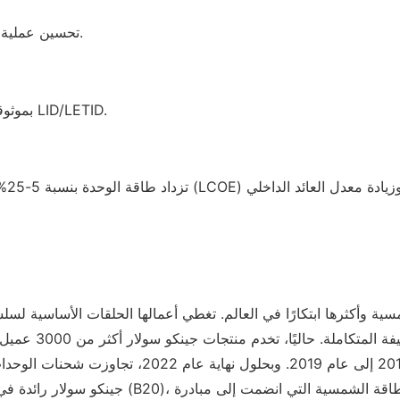
تحسين عملية احتجاز الضوء وجمع التيار لتحسين إنتاج الطاقة وموثوقية الوحدة.
تتميز الوحدة من النوع N بتقنية Hot 2.0 بموثوقية أفضل وانخفاض في LID/LETID.
ية وأكثرها ابتكارًا في العالم. تغطي أعمالها الحلقات الأساسية لسل