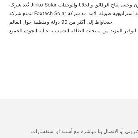
تتمتع شركة Foxtech Solar بشراكة استراتيجية طويلة الأمد مع شركة Jinko Solar في مجال الخلايا الشمسية والوحدات الشمسية، وقد قمنا بالفعل بشحن وحدات Jinko الشمسية بقدرة 1
جيجاواط إلى أكثر من 90 دولة ومنطقة حول العالم.