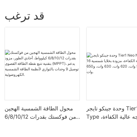
قد ترغب
وحدة جينكو تايجر Tier1 Neo N-
محول الطاقة الشمسية الهجين
Type ثنائية الوجه عالية الكفاءة،
من فوكستك بقدرات 6/8/10/12
مزودة بخلايا شمسية 16BB،
كيلوواط، أحادي الطور، مزود
بقدرات 590 وات، 620 وات،
بتقنية تتبع نقطة الطاقة القصوى