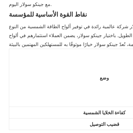
مع جينكو سولار اليوم.
نقاط القوة الأساسية للمؤسسة
 في توفير ألواح الطاقة الشمسية من النوع N عالية الجودة والكفاءة. وبفضل التزامها بالابتكار والاستدامة، تتميز جينكو سولار بتقديم أداء فائق ومتانة عالية في
لطويل. باختيار جينكو سولار، يضمن العملاء استثمارهم في ألواح
وضع
كفاءة الخلايا الشمسية
قضيب التوصيل