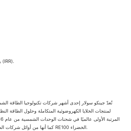
تزداد طاقة الوحدة بنسبة 5-25% بشكل عام، مما يؤدي إلى انخفاض كبير في تكلفة إنتاج الكهرباء (LCOE) وزيادة معدل العائد الداخلي (IRR).
تُعدّ جينكو سولار إحدى أشهر شركات تكنولوجيا الطاقة الشمس
جينكو سولار رائدة في مجالها ضمن أطر دولية مختلفة مثل مجموعة الأعمال العشرين (B20)، كما أنها من أوائل شركات الطاقة الشمسية التي انضمت إلى مبادرة RE100 الخضراء.