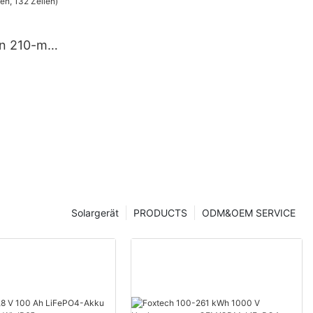
V 120/240
chter
en 210-mm-
mit 660 W
tung
en, 132
Solargerät
PRODUCTS
ODM&OEM SERVICE