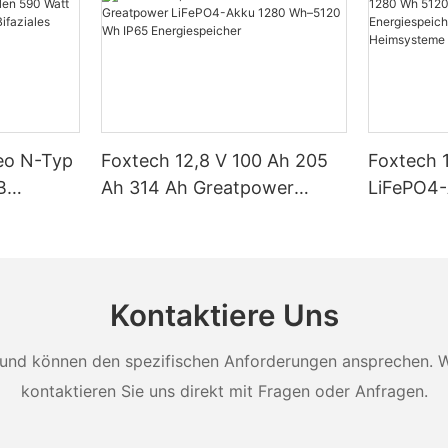
Neo N-Typ
Foxtech 12,8 V 100 Ah 205
Foxtech 
B
Ah 314 Ah Greatpower
LiFePO4
tt 620
LiFePO4-Akku 1280 Wh–
5120 Wh 
 Watt
5120 Wh IP65
Energiesp
t Dual
Energiespeicher
Solar-He
Kontaktiere Uns
und können den spezifischen Anforderungen ansprechen. Wei
kontaktieren Sie uns direkt mit Fragen oder Anfragen.