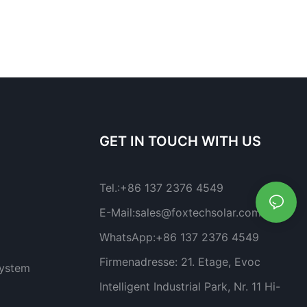
GET IN TOUCH WITH US
Tel.:
+86 137 2376 4549
E-Mail:
sales@foxtechsolar.com
WhatsApp:
+86 137 2376 4549
Firmenadresse:
21. Etage, Evoc
system
Intelligent Industrial Park, Nr. 11 Hi-