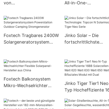
von
All-in-One-
Solarenergiespeichersyste
Solarstraßenleuchte 
men | Foxtech Solar
integrierter LED (30 
W, 80 W, 100 W)
Foxtech Tragbares 2400W
Jinko Solar – Die
Solargeneratorsystem
fortschrittlichste
Powerstation Outdoor
Technologie: Topcon
Camping Stromgenerator
Solarmodul – Tiger N
Serie
Foxtech Balkonsystem
Jinko Tiger Tier1 Neo
Mikro-Wechselrichter
Typ Hocheffiziente 1
Flexible Solarpanel-
Solarzellen 590 Watt
Hersteller aus China
Watt 630 Watt 650 W