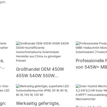
gen.
te,
Professionelle 
-
von 545W+ MB
Großhandel OEM 450W
rahler
Halbschnitt-M
455W 540W 550W
Solarmodulen |
Hocheffiziente
Solar
monochromatische
Solarmodule Hersteller aus
China zu günstigen
gn:
Werkseitig gefertigte,