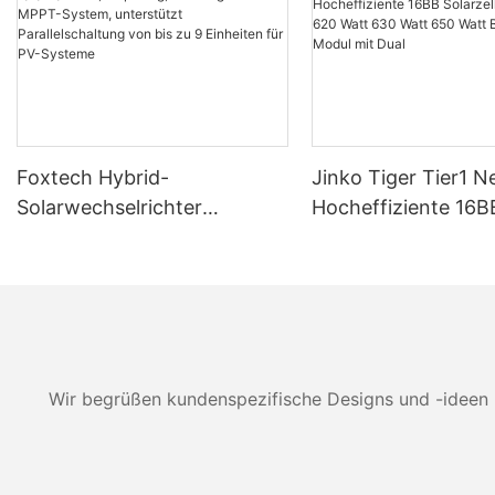
Foxtech Hybrid-
Jinko Tiger Tier1 
Solarwechselrichter
Hocheffiziente 16B
6/8/10/12 kW, einphasig, mit
Solarzellen 590 Wa
integriertem MPPT-System,
Watt 630 Watt 650
unterstützt Parallelschaltung
Bifaziales Modul mi
von bis zu 9 Einheiten für
PV-Systeme
Wir begrüßen kundenspezifische Designs und -ideen 