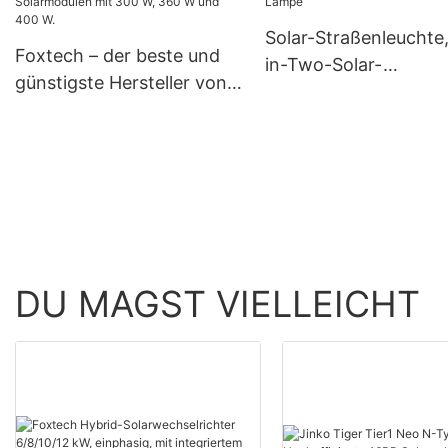
Bifaziales Modul mit 
Solar-Straßenleuchte,
Foxtech – der beste und
in-Two-Solar-
günstigste Hersteller von
Segelleuchte,
182-mm-Monozellen-
wasserdichte Lampe
Solarmodulen mit 300 W,
360 W und 400 W.
DU MAGST VIELLEICHT