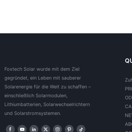
QU
Foxtech Solar wurde mit dem Ziel
gegründet, ein Leben mit sauberer
Zu
Solarenergie für die Welt zu schaffen –
PR
einschließlich Solarmodulen,
OD
Lithiumbatterien, Solarwechselrichtern
CA
und Solarstromsystemen.
NE
AB