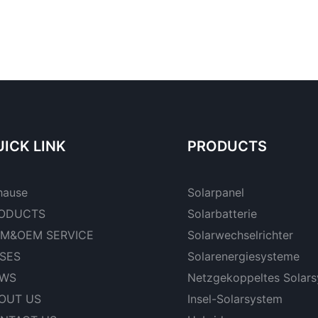
ICK LINK
PRODUCTS
hause
Solarpanel
ODUCTS
Solarbatterie
M&OEM SERVICE
Solarwechselrichter
SES
Solarenergiesysteme
WS
Netzgekoppeltes Solar
OUT US
Insel-Solarsystem