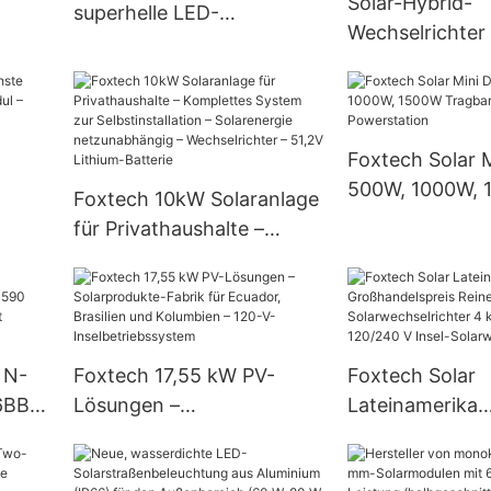
Solar-Hybrid-
Preisen
superhelle LED-
Wechselrichter
mit
Solarstraßenleuchte (IP66,
kW 6,2 kW Sola
W, 60
50 W, 60 W, 80 W, 100 W,
Wechselrichter
120 W)
MPPT netzunab
Solar-Wechselr
Foxtech Solar 
500W, 1000W,
Foxtech 10kW Solaranlage
 N
Tragbare Speic
für Privathaushalte –
eo
Powerstation
Komplettes System zur
Selbstinstallation –
Solarenergie
netzunabhängig –
 N-
Foxtech 17,55 kW PV-
Foxtech Solar
Wechselrichter – 51,2V
6BB
Lösungen –
Lateinamerika
Lithium-Batterie
 620
Solarprodukte-Fabrik für
Großhandelspre
att
Ecuador, Brasilien und
Sinus-Solarwec