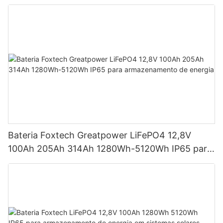
potências de 590 W, 620 W, 630 W e 650 W.
Bateria Foxtech Greatpower LiFePO4 12,8V
100Ah 205Ah 314Ah 1280Wh-5120Wh IP65 para
armazenamento de energia