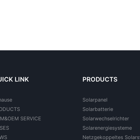
ICK LINK
PRODUCTS
hause
Solarpanel
ODUCTS
Solarbatterie
M&OEM SERVICE
Solarwechselrichter
SES
Solarenergiesysteme
WS
Netzgekoppeltes Solar