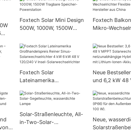
monochromatische
Solarmodule Hersteller aus
China zu günstigen
Foxtech Solar Mini Design
Foxtech Balko
30W
Preisen
500W, 1000W, 1500W
Mikro-Wechselr
6
Tragbare Speicher-
Flexible Solarp
Powerstation
Hersteller aus 
-
-
Foxtech Solar
Neue Bestseller
Lateinamerika
und 6,2 kW 48
 für
Großhandelspreis Reiner
Solarwechselric
d
Sinus-Solarwechselrichter
netzunabhängi
4 kW 6 kW 48 V 120/240
Heimsysteme mi
V Insel-
Ionen-Akku.
Solar-Straßenleuchte, All-
und
Neue, wasserdi
Solarwechselrichter
in-Two-Solar-
 von
Solarstraßenbe
Segelleuchte,