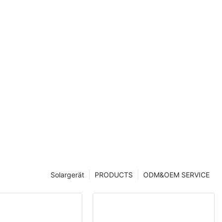
IP66) für
ch (60 W,
Solargerät
PRODUCTS
ODM&OEM SERVICE