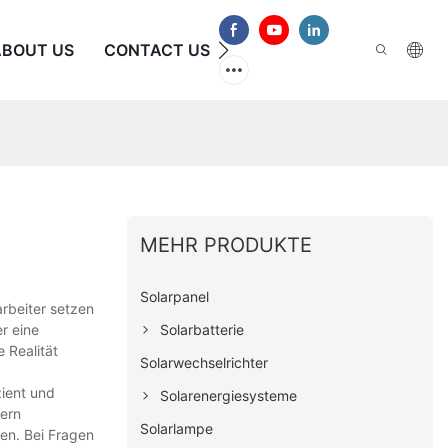
ABOUT US
CONTACT US
HÄUFIG GESTELLTE FRAG
MEHR PRODUKTE
Solarpanel
arbeiter setzen
Solarbatterie
r eine
 Realität
Solarwechselrichter
zient und
Solarenergiesysteme
fern
Solarlampe
en. Bei Fragen