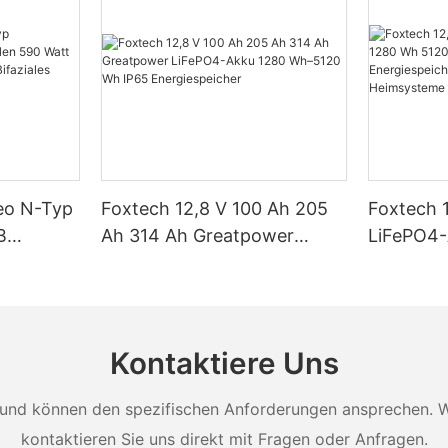
Neo N-Typ
Foxtech 12,8 V 100 Ah 205
Foxtech 
B
Ah 314 Ah Greatpower
LiFePO4
tt 620
LiFePO4-Akku 1280 Wh–
5120 Wh 
 Watt
5120 Wh IP65
Energiesp
t Dual
Energiespeicher
Solar-He
Kontaktiere Uns
und können den spezifischen Anforderungen ansprechen. Wei
kontaktieren Sie uns direkt mit Fragen oder Anfragen.