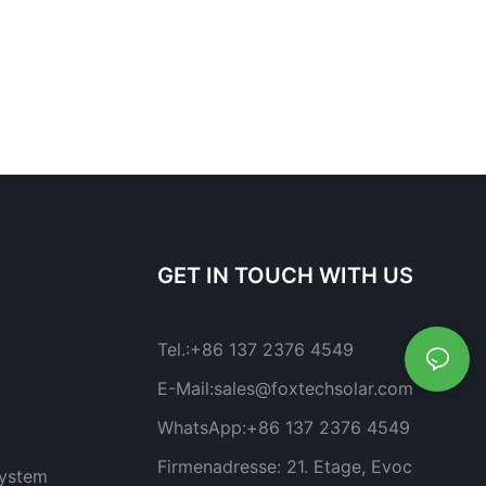
GET IN TOUCH WITH US
Tel.:
+86 137 2376 4549
E-Mail:
sales@foxtechsolar.com
WhatsApp:
+86 137 2376 4549
Firmenadresse:
21. Etage, Evoc
system