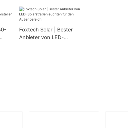
-
aus Aluminium (
wasserdichte Lampe
0 W,
den Außenberei
80 W, 100 W).
50-
Foxtech Solar | Bester
Anbieter von LED-
er |
Solarstraßenleuchten für
den Außenbereich