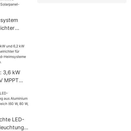
nsystem
ichter
anel-
China
: 3,6 kW
 V MPPT
hter für
ge Hybrid-
t Lithium-
chte LED-
leuchtung