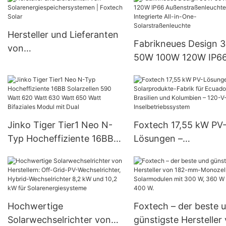
Hersteller und Lieferanten
Fabrikneues Design 
von
50W 100W 120W IP6
Solarenergiespeichersyste
Außenstraßenleuchte
men | Foxtech Solar
Integrierte All-in-One
Solarstraßenleuchte
Jinko Tiger Tier1 Neo N-
Foxtech 17,55 kW PV
Typ Hocheffiziente 16BB
Lösungen –
Solarzellen 590 Watt 620
Solarprodukte-Fabrik
Watt 630 Watt 650 Watt
Ecuador, Brasilien un
Bifaziales Modul mit Dual
Kolumbien – 120-V-
Inselbetriebssystem
Hochwertige
Foxtech – der beste 
Solarwechselrichter von
günstigste Hersteller