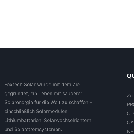
QU
Foxtech Solar wurde mit dem Ziel
gegründet, ein Leben mit sauberer
Zu
Solarenergie für die Welt zu schaffen –
PR
einschließlich Solarmodulen,
OD
Lithiumbatterien, Solarwechselrichtern
CA
und Solarstromsystemen.
NE