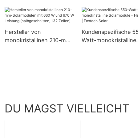
Herstellern: Off-Grid-PV-
182-mm-Monozellen
Wechselrichter, Hybrid-
Solarmodulen mit 30
Wechselrichter 8,2 kW und
360 W und 400 W.
10,2 kW für
Hersteller von
Kundenspezifische 5
Solarenergiesysteme
monokristallinen 210-mm-
Watt-monokristalline
Solarmodulen mit 660 W
Solarmodule – Herstell
und 670 W Leistung
Foxtech Solar
(halbgeschnitten, 132
Zellen)
DU MAGST VIELLEICHT