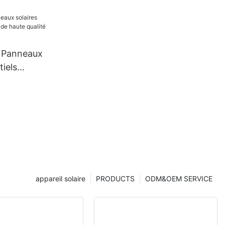
 210 mm 660
coupe 132
| Panneaux
tiels
haute
appareil solaire
PRODUCTS
ODM&OEM SERVICE