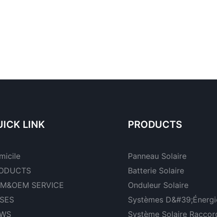
ICK LINK
PRODUCTS
micile
Panneau Solaire
ODUCTS
Batterie Solaire
M&OEM SERVICE
Onduleur Solaire
SES
Systèmes D&#39;énergie
WS
Système Solaire Raccor