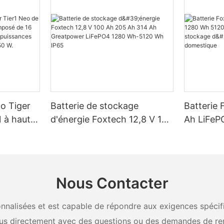
ko Tiger
Batterie de stockage
Batterie 
 à haut
d'énergie Foxtech 12,8 V 100
Ah LiFeP
é de 16
Ah 205 Ah 314 Ah
Wh IP65 
, pour des
Greatpower LiFePO4 1280
stockage 
W, 620 W,
Wh-5120 Wh IP65
domestiq
Nous Contacter
nalisées et est capable de répondre aux exigences spécifiq
us directement avec des questions ou des demandes de re