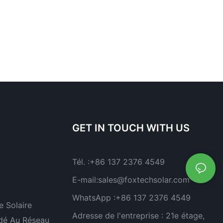
GET IN TOUCH WITH US
Tél. :
+86 137 2376 4549
E-mail:
sales@foxtechsolar.com
WhatsApp :
+86 137 2376 4549
 Solaire
Adresse de l'entreprise :
21e étage,
dé Au Réseau