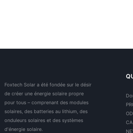
QU
Foxtech Solar a été fondée sur le désir
de créer une énergie solaire propre
Do
pour tous – comprenant des modules
PR
solaires, des batteries au lithium, des
OD
onduleurs solaires et des systèmes
CA
d'énergie solaire.
NE