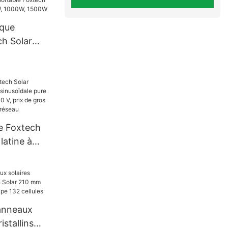
erie lithium-
pos de
ique
ch Solar
0W, 1000W,
re Foxtech
latine à
e pure 4
20/240 V,
ur les
réseau
anneaux
stallins