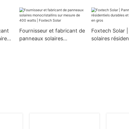
aluminium étanche IP66,
Foxtech Solar
60 W, 80 W et 100 W,
W 670 W demi-
nouveau modèle
cellules
cant
Fournisseur et fabricant de
Foxtech Solar 
ires
panneaux solaires
solaires résiden
monocristallins sur mesure
durables et de 
de 400 watts | Foxtech
qualité en gros
Solar