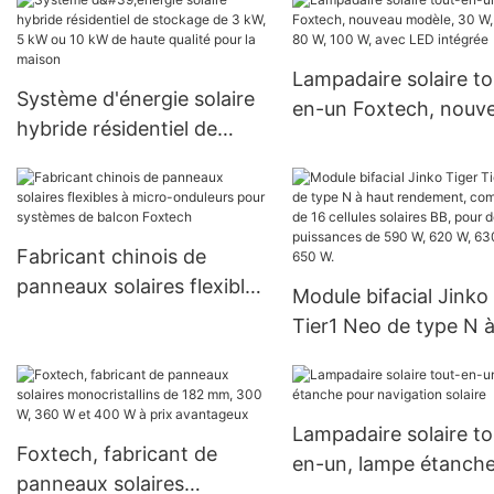
qualité (30 W, 50 W, 60 W,
notre usine.
80 W et 100 W) pour les
projets gouvernementaux
Lampadaire solaire to
Système d'énergie solaire
en-un Foxtech, nouv
hybride résidentiel de
modèle, 30 W, 60 W, 
stockage de 3 kW, 5 kW
100 W, avec LED inté
ou 10 kW de haute qualité
pour la maison
Fabricant chinois de
panneaux solaires flexibles
Module bifacial Jinko
à micro-onduleurs pour
Tier1 Neo de type N 
systèmes de balcon
rendement, composé
Foxtech
16 cellules solaires BB
pour des puissances 
Lampadaire solaire to
590 W, 620 W, 630 W
Foxtech, fabricant de
en-un, lampe étanch
650 W.
panneaux solaires
pour navigation solai