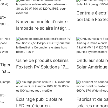
solaires à alimentation par
solaire par batt
panneau solaire (12 V CC).
fer CATL À pro
Centrale électr
Foxtech
ut-
portable Foxte
Nouveau modèle d'usine :
eau
Mini design 50
lampadaire solaire intégré
80 W,
1500W
tout-en-un 30 W, 50 W,
grée
100 W, 120 W, IP66, pour
extérieur.
Usine de produits solaires
Onduleur solai
 Tiger
Foxtech PV Solutions 17,55
Solar Amérique 
à haut
kW pour l'Équateur, le
onde sinusoïdal
 de
Brésil et la Colombie :
kW 6 kW 48 V 1
,
système hors réseau 120 V
prix de gros po
de
systèmes hors 
ut-
 et
Éclairage public solaire
Fabricant de p
e
LED extérieur en
solaires monocri
re