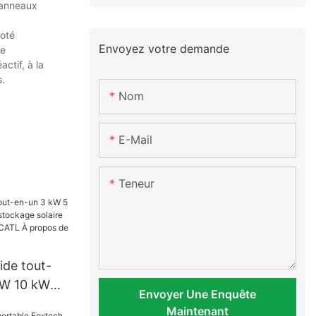
 panneaux
doté
Envoyez votre demande
re
ctif, à la
s.
Nom
E-Mail
Teneur
ide tout-
kW 10 kW
Envoyer Une Enquête
ockage
Maintenant