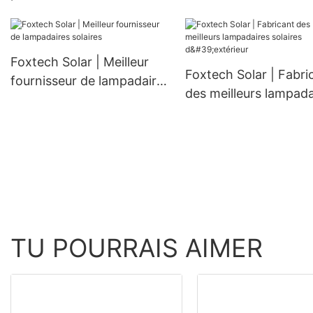
monocristallins de 182
mm, 300 W, 360 W et 400
W à prix avantageux
Foxtech Solar | Meilleur
Foxtech Solar | Fabri
fournisseur de lampadaires
des meilleurs lampada
solaires
solaires d'extérieur
TU POURRAIS AIMER