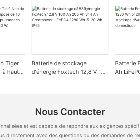
ko Tiger
Batterie de stockage
Batterie 
 à haut
d'énergie Foxtech 12,8 V 100
Ah LiFeP
é de 16
Ah 205 Ah 314 Ah
Wh IP65 
, pour des
Greatpower LiFePO4 1280
stockage 
W, 620 W,
Wh-5120 Wh IP65
domestiq
Nous Contacter
nalisées et est capable de répondre aux exigences spécifiq
us directement avec des questions ou des demandes de re