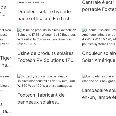
Centrale électr
protection IP65
ide
portable Foxte
Onduleur solaire hybride
au lithium
,
Mini design 50
haute efficacité Foxtech
A
1500W
Solar On Off Grid 7,2 kW
re
8,2 kW 10,2 kW à onde
sinusoïdale pure pour la
maison
Usine de produits solaires
Onduleur solai
 Tiger
Foxtech PV Solutions 17,55
Solar Amérique 
à haut
kW pour l'Équateur, le
onde sinusoïdal
 de
Brésil et la Colombie :
kW 6 kW 48 V 1
,
système hors réseau 120 V
prix de gros po
de
systèmes hors 
Lampadaire sola
 et
Foxtech, fabricant de
en-un, lampe é
panneaux solaires
rs
pour navigation
monocristallins de 182
ité,
mm, 300 W, 360 W et 400