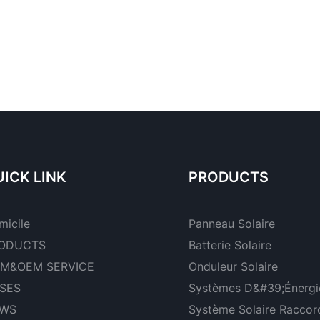
ICK LINK
PRODUCTS
micile
Panneau Solaire
ODUCTS
Batterie Solaire
M&OEM SERVICE
Onduleur Solaire
SES
Systèmes D&#39;énergie
WS
Système Solaire Raccor