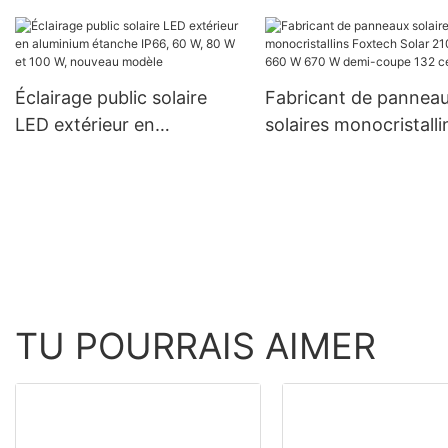
onduleurs photovolta
domestique hybride hors
hors réseau, onduleu
réseau avec batterie
hybrides de 8,2 kW et
lithium, en promotion
kW pour systèmes
Éclairage public solaire
Fabricant de pannea
d'énergie solaire
LED extérieur en
solaires monocristalli
aluminium étanche IP66,
Foxtech Solar 210 m
60 W, 80 W et 100 W,
W 670 W demi-coupe
nouveau modèle
cellules
TU POURRAIS AIMER