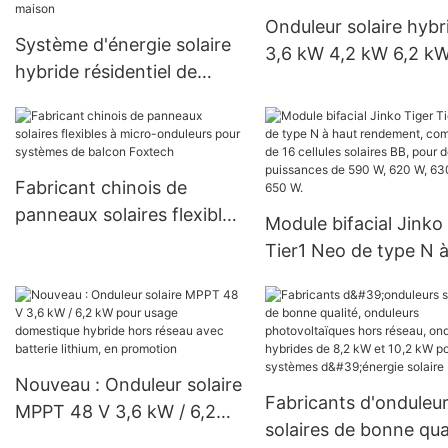
projets gouvernementaux
Onduleur solaire hybr
Système d'énergie solaire
3,6 kW 4,2 kW 6,2 kW
hybride résidentiel de
onduleur solaire 150 
stockage de 3 kW, 5 kW
MPPT, onduleur solai
ou 10 kW de haute qualité
hors réseau
pour la maison
Fabricant chinois de
panneaux solaires flexibles
Module bifacial Jinko
à micro-onduleurs pour
Tier1 Neo de type N 
systèmes de balcon
rendement, composé
Foxtech
16 cellules solaires BB
pour des puissances 
590 W, 620 W, 630 W
Nouveau : Onduleur solaire
650 W.
Fabricants d'onduleu
MPPT 48 V 3,6 kW / 6,2
solaires de bonne qual
kW pour usage