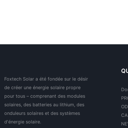
QU
Foxtech Solar a été fondée sur le désir
de créer une énergie solaire propre
Do
pour tous – comprenant des modules
PR
solaires, des batteries au lithium, des
OD
onduleurs solaires et des systèmes
CA
d'énergie solaire.
NE