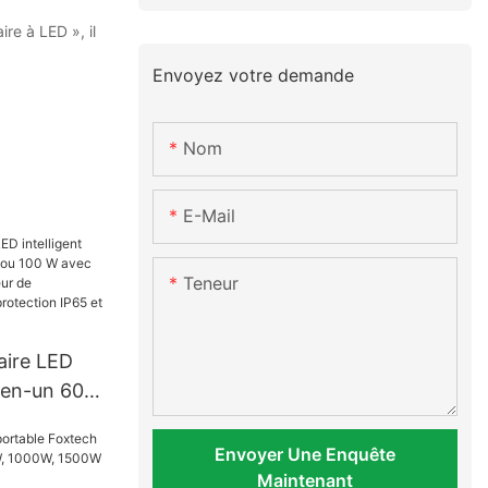
re à LED », il
Envoyez votre demande
Nom
E-Mail
Teneur
aire LED
t-en-un 60
 W avec
 détecteur
Envoyer Une Enquête
indice de
Maintenant