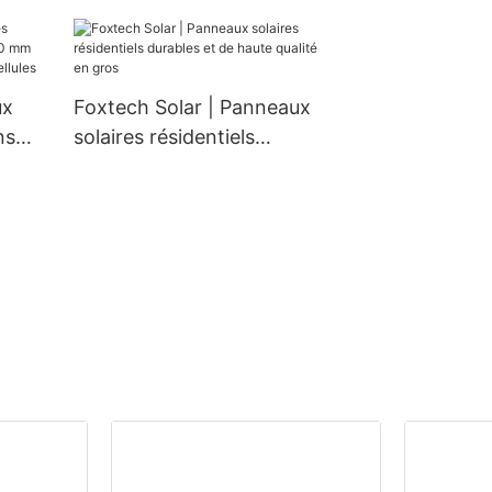
ïques
W à prix avantageux
rs
 10,2
ux
Foxtech Solar | Panneaux
ns
solaires résidentiels
m 660
durables et de haute
 132
qualité en gros