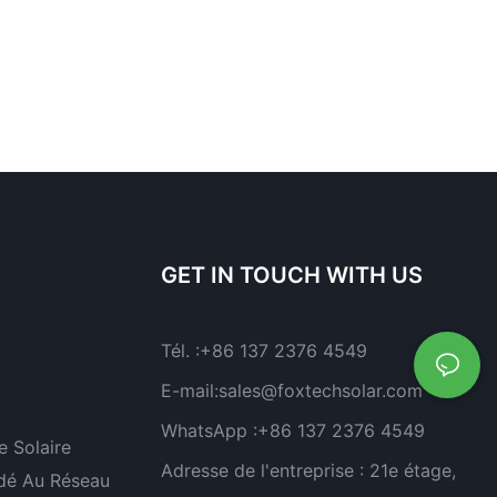
GET IN TOUCH WITH US
Tél. :
+86 137 2376 4549
E-mail:
sales@foxtechsolar.com
WhatsApp :
+86 137 2376 4549
 Solaire
Adresse de l'entreprise :
21e étage,
dé Au Réseau