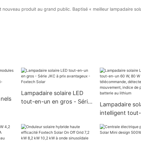
t nouveau produit au grand public. Baptisé « meilleur lampadaire solai
Lampadaire solaire LED
nnels
tout-en-un en gros - Série
Lampadaire sol
JKC à prix avantageux -
intelligent tou
ut
Foxtech Solar
W, 80 W ou 100
télécommande,
s
de mouvement, 