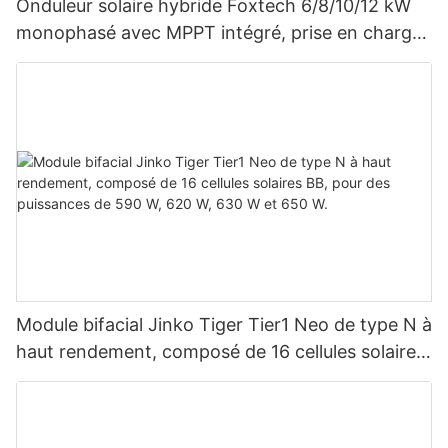
Onduleur solaire hybride Foxtech 6/8/10/12 kW
monophasé avec MPPT intégré, prise en charge
du montage en parallèle de 9 unités pour
système photovoltaïque
Module bifacial Jinko Tiger Tier1 Neo de type N à
haut rendement, composé de 16 cellules solaires
BB, pour des puissances de 590 W, 620 W, 630
W et 650 W.