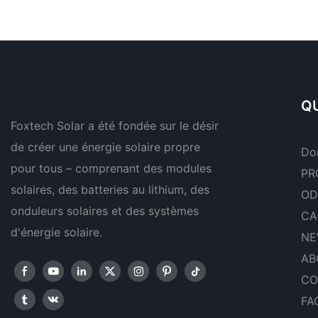
monophasé avec MPPT
rendement, compos
intégré, prise en charge du
cellules solaires BB
montage en parallèle de 9
puissances de 590 
unités pour système
630 W et 650 W.
photovoltaïque
QU
Foxtech Solar a été fondée sur le désir
de créer une énergie solaire propre
Do
pour tous – comprenant des modules
PR
solaires, des batteries au lithium, des
OD
onduleurs solaires et des systèmes
CA
d'énergie solaire.
NE
AB
CO
FA