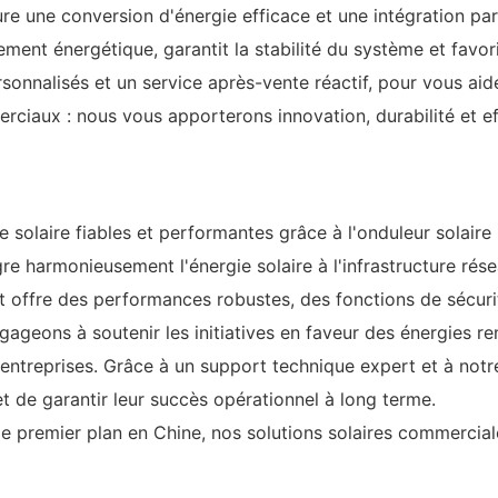
e une conversion d'énergie efficace et une intégration pa
ement énergétique, garantit la stabilité du système et favo
rsonnalisés et un service après-vente réactif, pour vous ai
iaux : nous vous apporterons innovation, durabilité et eff
e solaire fiables et performantes grâce à l'onduleur sola
e harmonieusement l'énergie solaire à l'infrastructure rése
it offre des performances robustes, des fonctions de sécuri
gageons à soutenir les initiatives en faveur des énergies r
es entreprises. Grâce à un support technique expert et à not
et de garantir leur succès opérationnel à long terme.
s de premier plan en Chine, nos solutions solaires commerc