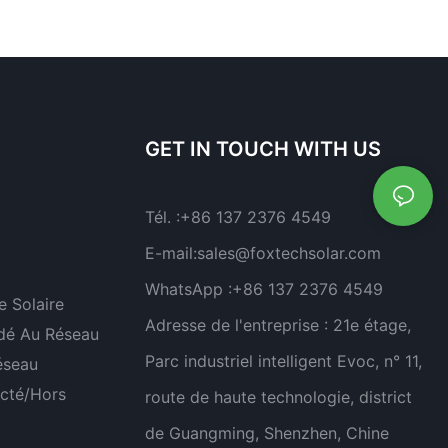
pour systèmes de
tension Foxtech 100-261
d'énergie solaire
kWh 1000 V pour une
ue
utilisation multiscénarios
GET IN TOUCH WITH US
Tél. :
+86 137 2376 4549
E-mail:
sales@foxtechsolar.com
WhatsApp :
+86 137 2376 4549
 Solaire
Adresse de l'entreprise :
21e étage,
dé Au Réseau
Parc industriel intelligent Evoc, n° 11,
éseau
cté/hors
route de haute technologie, district
de Guangming, Shenzhen, Chine