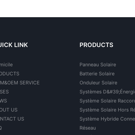
é de 16
Ah 205 Ah 314 Ah
Wh IP65 
, pour des
Greatpower LiFePO4 1280
stockage 
W, 620 W,
Wh-5120 Wh IP65
domestiq
ICK LINK
PRODUCTS
micile
Panneau Solaire
ODUCTS
Batterie Solaire
M&OEM SERVICE
Onduleur Solaire
SES
Systèmes D&#39;énergie
WS
Système Solaire Raccor
OUT US
Système Solaire Hors R
NTACT US
Système Hybride Conne
Q
Réseau