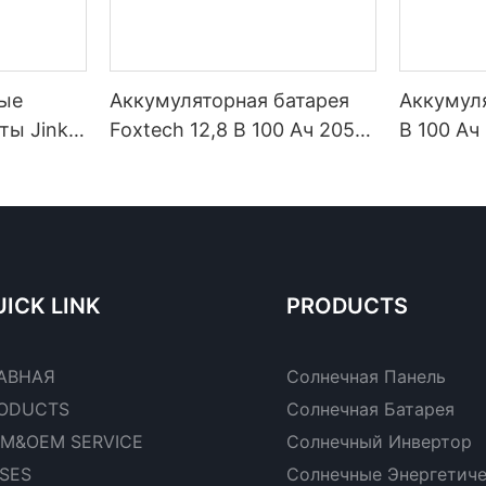
ые
Аккумуляторная батарея
Аккумуля
ты Jinko
Foxtech 12,8 В 100 Ач 205
В 100 Ач
Type
Ач 314 Ач Greatpower
5120 Вт·
90 Вт,
LiFePO4 1280–5120 Вт·ч
хранения
 Вт,
IP65
солнечн
ули с
систем
ICK LINK
PRODUCTS
АВНАЯ
Солнечная Панель
ODUCTS
Солнечная Батарея
M&OEM SERVICE
Солнечный Инвертор
SES
Солнечные Энергетич