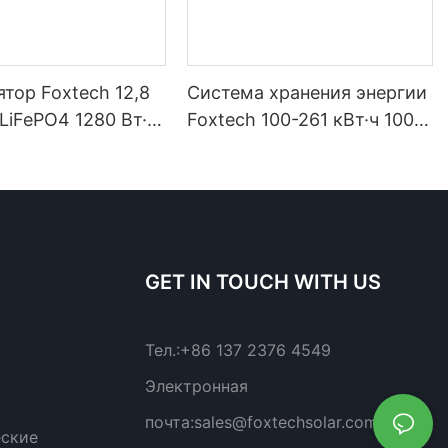
тор Foxtech 12,8
Система хранения энергии
 LiFePO4 1280 Вт·ч
Foxtech 100-261 кВт·ч 1000
ч IP65 для
В высокого напряжения,
 энергии и
OEM/ODM, на основе
ых домашних
LiFePO4, для различных
сценариев использования.
GET IN TOUCH WITH US
Тел.:
+86 137 2376 4549
Электронная
почта:
sales@foxtechsolar.com
еские