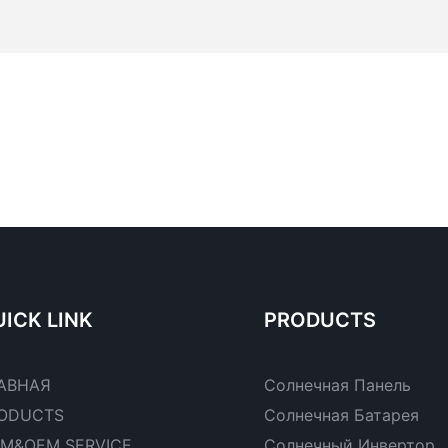
ICK LINK
PRODUCTS
АВНАЯ
Солнечная Панель
ODUCTS
Солнечная Батарея
M&OEM SERVICE
Солнечный Инвертор