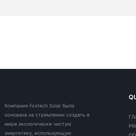
QU
Компания Foxtech Solar была
основана на стремлении создать в
ГЛ
мире экологически чистую
PR
энергетику, использующую
OD