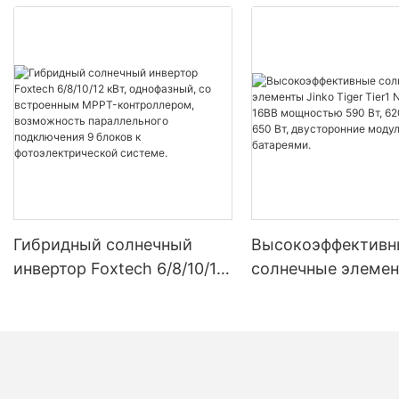
Гибридный солнечный
Высокоэффективн
инвертор Foxtech 6/8/10/12
солнечные элемен
кВт, однофазный, со
Tiger Tier1 Neo N-
встроенным MPPT-
16BB мощностью 5
контроллером,
620 Вт, 630 Вт, 650
возможность
двусторонние мод
параллельного
двумя батареями.