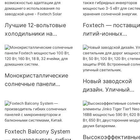
выгодной цене - Fox
изготовленных методом
Solar
полуразрезания.
Лучшие 12-вольтовые
Foxtech — поставщ
холодильники на
литий-ионных
солнечной энергии с
аккумуляторных ба
солнечным
для сетевого и
аккумулятором и
автономного
возможностью
использования, а т
Монокристаллические
адаптации для
гибридных инверто
Новый заводской
солнечные панели
домашнего
мощностью 3-5 кВт
дизайн. Уличный
Foxtech мощностью 100
использования по
систем хранения
светильник для дор
Вт, 120 Вт, 160 Вт, 18 В, 32
заводской цене - Foxtech
солнечной энергии.
мощностью 30 Вт, 50
ячейки, для домашних
Solar
100 Вт, 120 Вт, степе
систем.
защиты IP66.
Foxtech Balcony System
Встроенный солнеч
Высокоэффективны
— производитель гибких