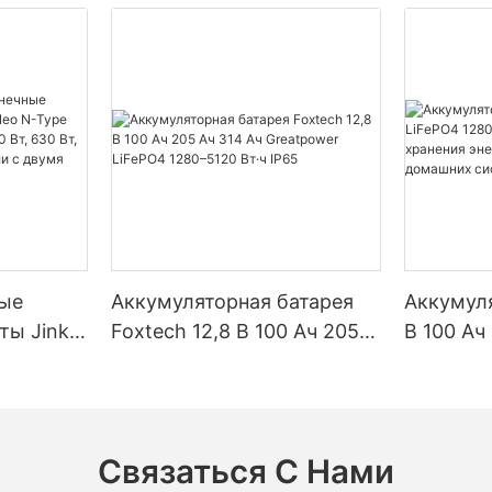
ые
Аккумуляторная батарея
Аккумуля
ты Jinko
Foxtech 12,8 В 100 Ач 205
В 100 Ач
Type
Ач 314 Ач Greatpower
5120 Вт·
90 Вт,
LiFePO4 1280–5120 Вт·ч
хранения
 Вт,
IP65
солнечн
ули с
систем
Связаться С Нами