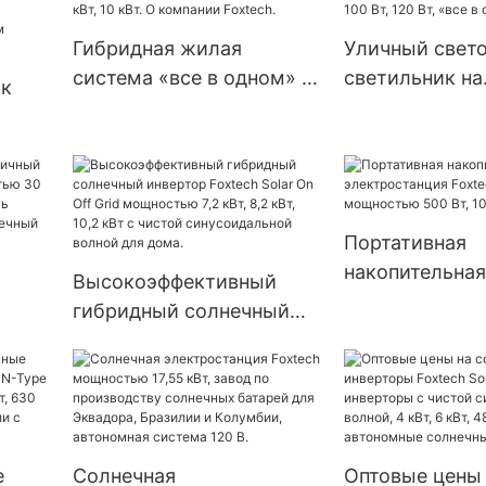
tech
аккумулятора
Гибридная жилая
Уличный свет
домашней сол
система «все в одном» с
светильник на
системы.
ик
литий-железо-
солнечных бат
фосфатными батареями
заводской, IP6
тарей
CATL мощностью 3 кВт,
сверхъяркий, 5
5 кВт, 10 кВт. О компании
Вт, 80E, 100 Вт
Foxtech.
«все в одном»
акже
Портативная
ров
накопительная
Высокоэффективный
 для
электростанци
гибридный солнечный
Solar Mini мо
ог
инвертор Foxtech Solar
500 Вт, 1000 Вт
 Вт,
On Off Grid мощностью
нь
7,2 кВт, 8,2 кВт, 10,2 кВт с
чистой синусоидальной
ный
волной для дома.
е
Солнечная
Оптовые цены