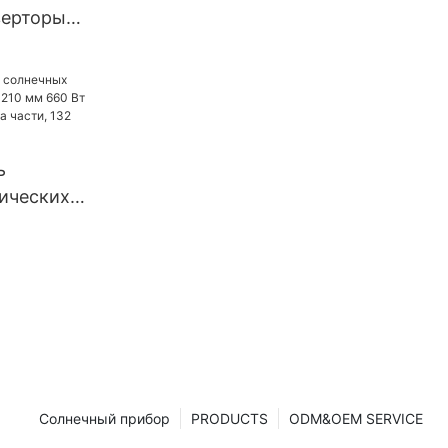
верторы
atin
рторы с
оидальной
6 кВт, 48
 автономные
ь
ерторы.
ических
нелей
210 мм 660
зделенных
ячейки.
Солнечный прибор
PRODUCTS
ODM&OEM SERVICE