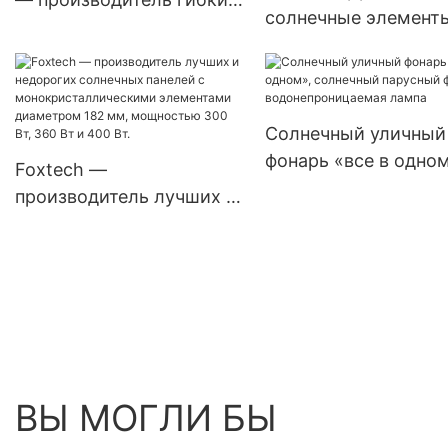
уличный светильник
солнечные элемент
солнечных панелей с
Jinko Tiger Tier1 Neo
микроинвертором и
Type 16BB мощност
балконными системами,
590 Вт, 620 Вт, 630 В
Китай.
650 Вт, двусторонни
Солнечный уличный
модули с двумя
фонарь «все в одном
Foxtech —
батареями.
солнечный парусны
производитель лучших и
фонарь,
недорогих солнечных
водонепроницаемая
панелей с
лампа
монокристаллическими
элементами диаметром
182 мм, мощностью 300
Вт, 360 Вт и 400 Вт.
ВЫ МОГЛИ БЫ