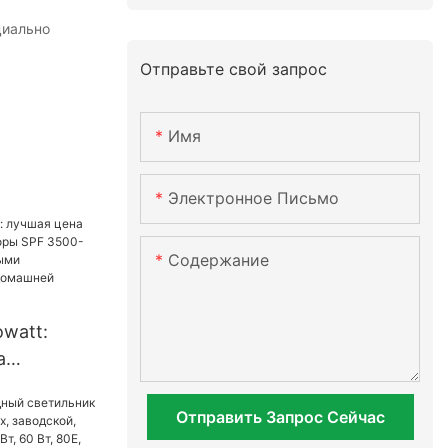
циально
Отправьте свой запрос
Имя
Электронное Письмо
Содержание
owatt:
а
верторы
ES с
Отправить Запрос Сейчас
и