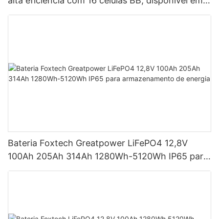
alta eficiência com 16 células BB, disponível em
potências de 590 W, 620 W, 630 W e 650 W.
Bateria Foxtech Greatpower LiFePO4 12,8V
100Ah 205Ah 314Ah 1280Wh-5120Wh IP65 para
armazenamento de energia