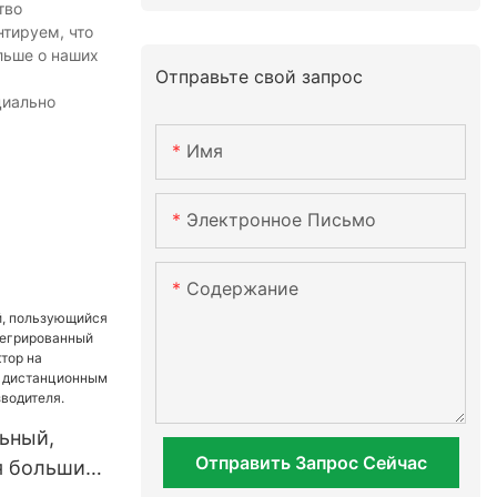
тво
тируем, что
ольше о наших
Отправьте свой запрос
циально
Имя
Электронное Письмо
Содержание
ьный,
Отправить Запрос Сейчас
я большим