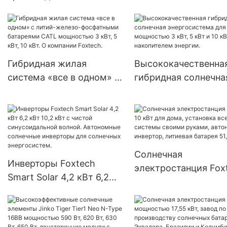
лучшей цене SPF 35
высококачественных
5000ES с литий-ио
солнечных
аккумулятором.
светодиодных уличных
светильников
Гибридная жилая
Высококачественна
мощностью 30 Вт, 50 Вт,
система «все в одном» с
гибридная солнечна
60 Вт, 80 Вт, 100 Вт для
литий-железо-
энергосистема для 
государственных
фосфатными батареями
мощностью 3 кВт, 5
проектов.
CATL мощностью 3 кВт,
и 10 кВт с накопите
5 кВт, 10 кВт. О компании
энергии.
Foxtech.
Солнечная
Инверторы Foxtech
электростанция Fox
Smart Solar 4,2 кВт 6,2
10 кВт для дома,
кВт 10,2 кВт с чистой
установка всей сис
синусоидальной волной.
своими руками,
Автономные солнечные
автономный инверто