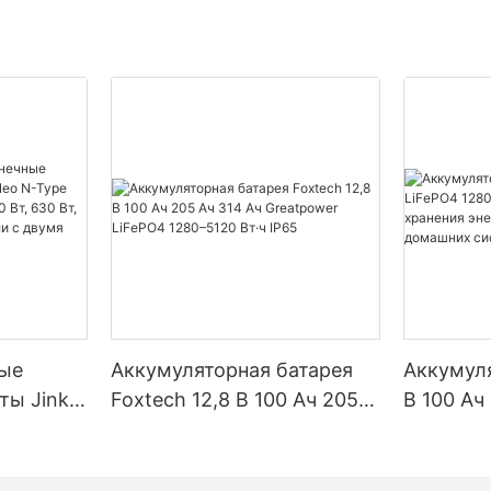
ые
Аккумуляторная батарея
Аккумуля
ты Jinko
Foxtech 12,8 В 100 Ач 205
В 100 Ач
Type
Ач 314 Ач Greatpower
5120 Вт·
90 Вт,
LiFePO4 1280–5120 Вт·ч
хранения
 Вт,
IP65
солнечн