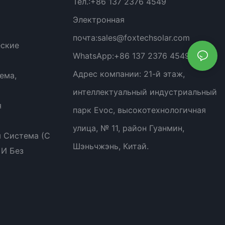
Тел.:
+86 137 2376 4549
Электронная
почта:
sales@foxtechsolar.com
еские
WhatsApp:
+86 137 2376 4549
Адрес компании:
21-й этаж,
ема,
интеллектуальный индустриальный
я
парк Evoc, высокотехнологичная
улица, № 11, район Гуанмин,
 Система (с
Шэньчжэнь, Китай.
 И Без