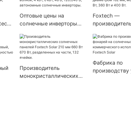
2 В.
Оптовые цены на
Foxtech —
tech
солнечные инверторы
производитель
т,
Foxtech Solar Latin
недорогих со
тву
America: инверторы с
панелей с
для
чистой синусоидальной
монокристалл
 и
волной, 4 кВт, 6 кВт, 48
элементами д
Фабрика по
ная
В, 120/240 В, автономные
182 мм, мощн
ный
Производитель
производству
солнечные инверторы.
Вт, 360 Вт и 40
монокристаллических
фонарей на со
солнечных панелей
батареях для
,
Foxtech Solar 210 мм 660
коммерческог
Вт 670 Вт, разделенных
использования
й
на части, 132 ячейки.
Solar
Вт,