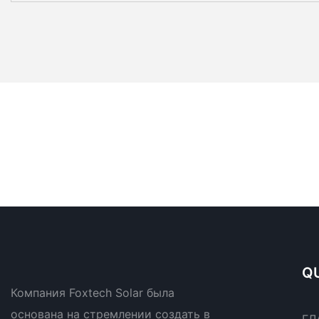
QU
Компания Foxtech Solar была
основана на стремлении создать в
ГЛ