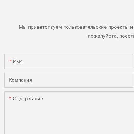
возможность
двусторонние мод
параллельного
двумя батареями.
подключения 9 блоков к
Мы приветствуем пользовательские проекты и 
фотоэлектрической
пожалуйста, посет
системе.
Имя
Компания
Содержание