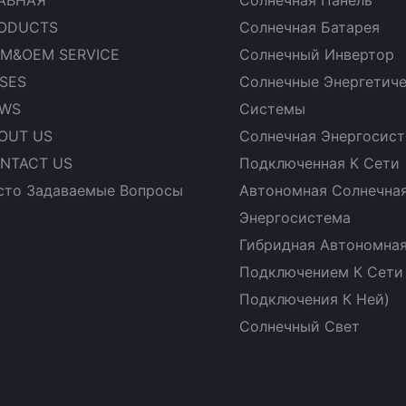
ODUCTS
Солнечная Батарея
M&OEM SERVICE
Солнечный Инвертор
SES
Солнечные Энергетич
WS
Системы
OUT US
Солнечная Энергосист
NTACT US
Подключенная К Сети
сто Задаваемые Вопросы
Автономная Солнечна
Энергосистема
Гибридная Автономная
Подключением К Сети
Подключения К Ней)
Солнечный Свет