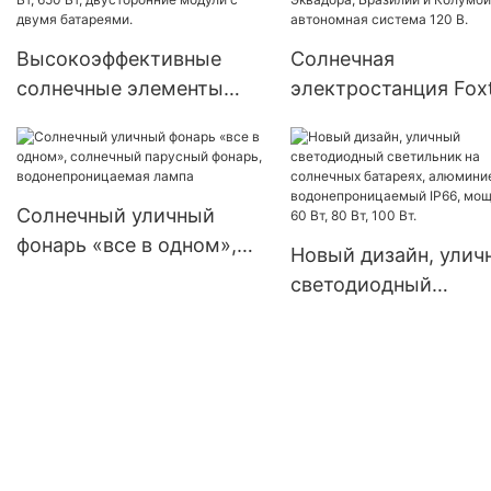
инверторы для
литиевая батарея 51,
солнечных
Высокоэффективные
Солнечная
энергосистем.
солнечные элементы
электростанция Fox
Jinko Tiger Tier1 Neo N-
мощностью 17,55 кВ
Type 16BB мощностью
завод по производс
590 Вт, 620 Вт, 630 Вт,
солнечных батарей 
650 Вт, двусторонние
Эквадора, Бразилии
Солнечный уличный
модули с двумя
Колумбии, автоном
фонарь «все в одном»,
Новый дизайн, улич
батареями.
система 120 В.
солнечный парусный
светодиодный
фонарь,
светильник на
водонепроницаемая
солнечных батареях
лампа
алюминиевый,
водонепроницаемы
IP66, мощностью 60 
80 Вт, 100 Вт.