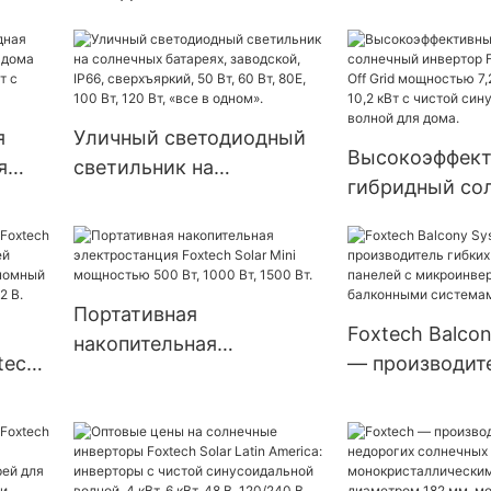
спросом
00-
солнечной энергии с
интегрирован
нным
солнечным
светодиодный
аккумулятором и
прожектор на
возможностью
батареях с
я
Уличный светодиодный
адаптации для
дистанционны
Высокоэффек
я
светильник на
домашнего
управлением 
гибридный со
дома
солнечных батареях,
использования по
производителя
инвертор Foxte
 кВт
заводской, IP66,
заводской цене - Foxtech
On Off Grid м
лем
сверхъяркий, 50 Вт, 60
Solar
7,2 кВт, 8,2 кВт
Вт, 80E, 100 Вт, 120 Вт,
чистой синус
Портативная
«все в одном».
Foxtech Balco
волной для до
накопительная
tech
— производит
электростанция Foxtech
солнечных пан
Solar Mini мощностью
темы
микроинверто
500 Вт, 1000 Вт, 1500 Вт.
балконными с
р,
Китай.